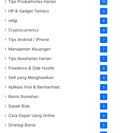
Tips Produktivitas Harian
10
HP & Gadget Terbaru
9
religi
8
Cryptocurrency
8
Tips Android / iPhone
7
Manajemen Keuangan
7
Tips Kesehatan Harian
7
Freelance & Side Hustle
6
Skill yang Menghasilkan
6
Aplikasi Viral & Bermanfaat
5
Bisnis Rumahan
5
Sepak Bola
5
Cara Dapat Uang Online
5
Strategi Bisnis
5