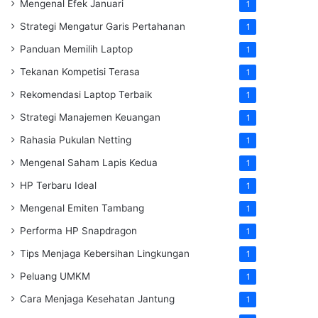
Mengenal Efek Januari
1
Strategi Mengatur Garis Pertahanan
1
Panduan Memilih Laptop
1
Tekanan Kompetisi Terasa
1
Rekomendasi Laptop Terbaik
1
Strategi Manajemen Keuangan
1
Rahasia Pukulan Netting
1
Mengenal Saham Lapis Kedua
1
HP Terbaru Ideal
1
Mengenal Emiten Tambang
1
Performa HP Snapdragon
1
Tips Menjaga Kebersihan Lingkungan
1
Peluang UMKM
1
Cara Menjaga Kesehatan Jantung
1