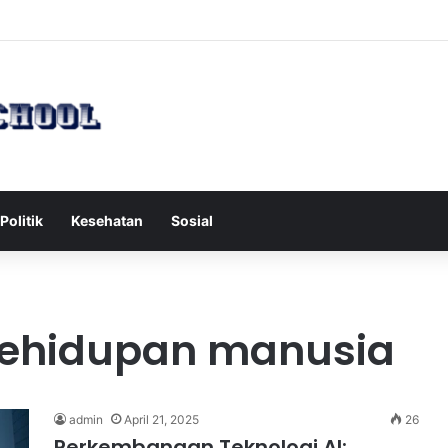
 Serang Tol Bali Mandara, BKSDA Rincikan Penyebabnya
Politik
Kesehatan
Sosial
kehidupan manusia
admin
April 21, 2025
26
Perkembangan Teknologi AI: