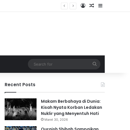
Log In
Random Article
Sidebar
Search
for
Recent Posts
Makam Berbahaya di Dunia:
Kisah Nyata Korban Ledakan
Nuklir yang Menyentuh Hati
Maret 30, 2026
Quraish Shihab Sampaikan