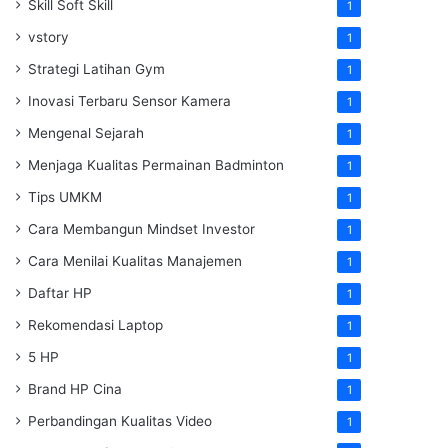
Skill Soft Skill
1
vstory
1
Strategi Latihan Gym
1
Inovasi Terbaru Sensor Kamera
1
Mengenal Sejarah
1
Menjaga Kualitas Permainan Badminton
1
Tips UMKM
1
Cara Membangun Mindset Investor
1
Cara Menilai Kualitas Manajemen
1
Daftar HP
1
Rekomendasi Laptop
1
5 HP
1
Brand HP Cina
1
Perbandingan Kualitas Video
1