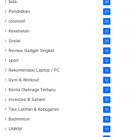
bola
36
Pendidikan
27
otomotif
25
Kesehatan
21
Sosial
20
Review Gadget Singkat
14
sport
12
Rekomendasi Laptop / PC
12
Gym & Workout
12
Berita Olahraga Terbaru
11
Investasi & Saham
10
Tips Latihan & Kebugaran
10
Badminton
10
UMKM
10