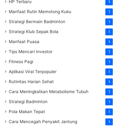
HP Terbaru
1
Manfaat Rutin Memotong Kuku
1
Strategi Bermain Badminton
1
Strategi Klub Sepak Bola
1
Manfaat Puasa
1
Tips Mencari Investor
1
Fitness Pagi
1
Aplikasi Viral Terpopuler
1
Rutinitas Harian Sehat
1
Cara Meningkatkan Metabolisme Tubuh
1
Strategi Badminton
1
Pola Makan Tepat
1
Cara Mencegah Penyakit Jantung
1