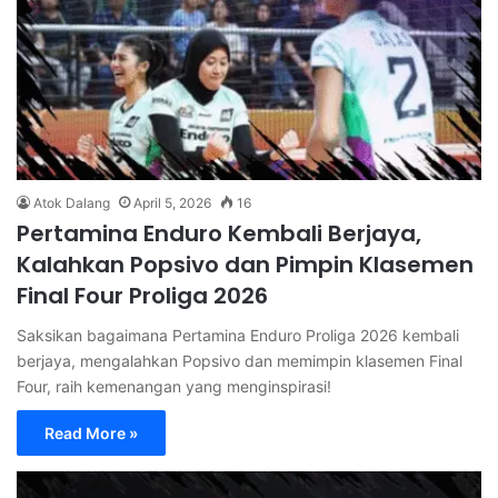
Atok Dalang
April 5, 2026
16
Pertamina Enduro Kembali Berjaya,
Kalahkan Popsivo dan Pimpin Klasemen
Final Four Proliga 2026
Saksikan bagaimana Pertamina Enduro Proliga 2026 kembali
berjaya, mengalahkan Popsivo dan memimpin klasemen Final
Four, raih kemenangan yang menginspirasi!
Read More »