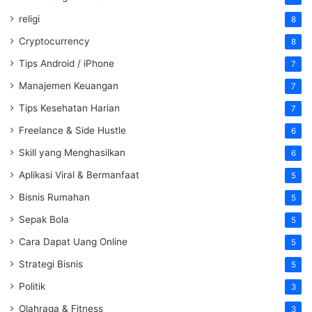
religi
8
Cryptocurrency
8
Tips Android / iPhone
7
Manajemen Keuangan
7
Tips Kesehatan Harian
7
Freelance & Side Hustle
6
Skill yang Menghasilkan
6
Aplikasi Viral & Bermanfaat
5
Bisnis Rumahan
5
Sepak Bola
5
Cara Dapat Uang Online
5
Strategi Bisnis
5
Politik
3
Olahraga & Fitness
3