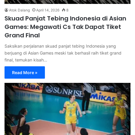
Atok Dalang
April 14, 2026
8
Skuad Panjat Tebing Indonesia di Asian
Games: Megawati Cs Tak Dapat Tiket
Grand Final
Saksikan perjalanan skuad panjat tebing Indonesia yang
berjuang di Asian Games meski tak berhasil raih tiket grand
final, temukan kisah…
Read More »