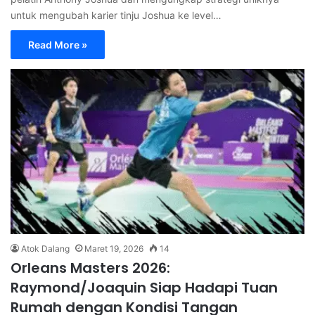
untuk mengubah karier tinju Joshua ke level…
Read More »
Atok Dalang
Maret 19, 2026
14
Orleans Masters 2026:
Raymond/Joaquin Siap Hadapi Tuan
Rumah dengan Kondisi Tangan