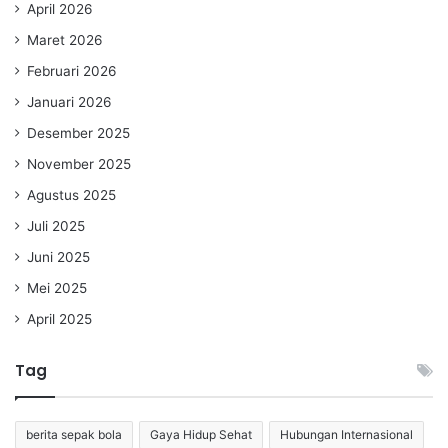
April 2026
Maret 2026
Februari 2026
Januari 2026
Desember 2025
November 2025
Agustus 2025
Juli 2025
Juni 2025
Mei 2025
April 2025
Tag
berita sepak bola
Gaya Hidup Sehat
Hubungan Internasional