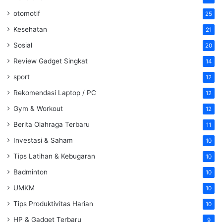
otomotif
25
Kesehatan
21
Sosial
20
Review Gadget Singkat
14
sport
12
Rekomendasi Laptop / PC
12
Gym & Workout
12
Berita Olahraga Terbaru
11
Investasi & Saham
10
Tips Latihan & Kebugaran
10
Badminton
10
UMKM
10
Tips Produktivitas Harian
10
HP & Gadget Terbaru
9