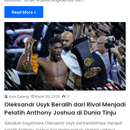
Read More »
Atok Dalang
Maret 26, 2026
11
Oleksandr Usyk Beralih dari Rival Menjadi
Pelatih Anthony Joshua di Dunia Tinju
Saksikan bagaimana Oleksandr Usyk bertransformasi menjadi
pelatih Anthony Joshua dan mengungkap strategi uniknya