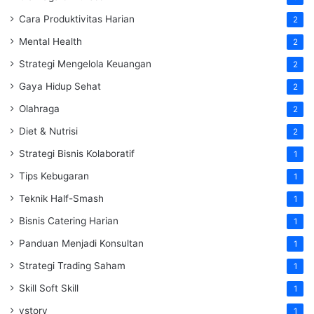
Cara Produktivitas Harian
2
Mental Health
2
Strategi Mengelola Keuangan
2
Gaya Hidup Sehat
2
Olahraga
2
Diet & Nutrisi
2
Strategi Bisnis Kolaboratif
1
Tips Kebugaran
1
Teknik Half-Smash
1
Bisnis Catering Harian
1
Panduan Menjadi Konsultan
1
Strategi Trading Saham
1
Skill Soft Skill
1
vstory
1