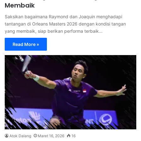
Membaik
Saksikan bagaimana Raymond dan Joaquin menghadapi
tantangan di Orleans Masters 2026 dengan kondisi tangan
yang membaik, siap berikan performa terbaik…
Read More »
Atok Dalang
Maret 16, 2026
16