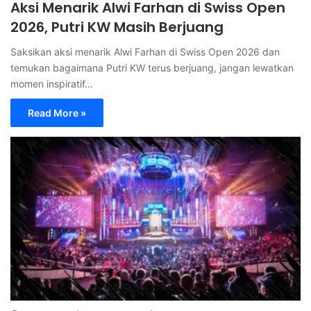
Aksi Menarik Alwi Farhan di Swiss Open
2026, Putri KW Masih Berjuang
Saksikan aksi menarik Alwi Farhan di Swiss Open 2026 dan
temukan bagaimana Putri KW terus berjuang, jangan lewatkan
momen inspiratif…
Read More »