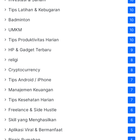
10
Tips Latihan & Kebugaran
10
Badminton
10
UMKM
10
Tips Produktivitas Harian
10
HP & Gadget Terbaru
9
religi
8
Cryptocurrency
8
Tips Android / iPhone
7
Manajemen Keuangan
7
Tips Kesehatan Harian
7
Freelance & Side Hustle
6
Skill yang Menghasilkan
6
Aplikasi Viral & Bermanfaat
5
Bisnis Rumahan