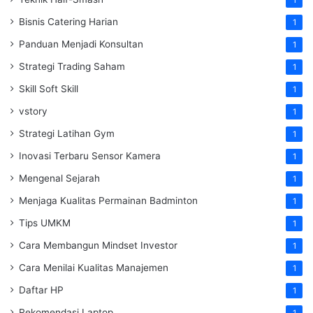
1
Bisnis Catering Harian
1
Panduan Menjadi Konsultan
1
Strategi Trading Saham
1
Skill Soft Skill
1
vstory
1
Strategi Latihan Gym
1
Inovasi Terbaru Sensor Kamera
1
Mengenal Sejarah
1
Menjaga Kualitas Permainan Badminton
1
Tips UMKM
1
Cara Membangun Mindset Investor
1
Cara Menilai Kualitas Manajemen
1
Daftar HP
1
Rekomendasi Laptop