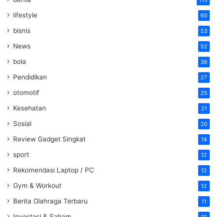
113
lifestyle
60
bisnis
53
News
52
bola
36
Pendidikan
27
otomotif
25
Kesehatan
21
Sosial
20
Review Gadget Singkat
14
sport
12
Rekomendasi Laptop / PC
12
Gym & Workout
12
Berita Olahraga Terbaru
11
Investasi & Saham