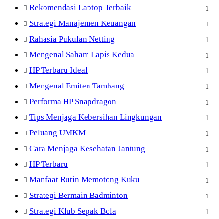
Rekomendasi Laptop Terbaik
1
Strategi Manajemen Keuangan
1
Rahasia Pukulan Netting
1
Mengenal Saham Lapis Kedua
1
HP Terbaru Ideal
1
Mengenal Emiten Tambang
1
Performa HP Snapdragon
1
Tips Menjaga Kebersihan Lingkungan
1
Peluang UMKM
1
Cara Menjaga Kesehatan Jantung
1
HP Terbaru
1
Manfaat Rutin Memotong Kuku
1
Strategi Bermain Badminton
1
Strategi Klub Sepak Bola
1