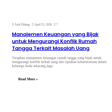
Atok Dalang
April 15, 2026
7
Manajemen Keuangan yang Bijak
untuk Mengurangi Konflik Rumah
Tangga Terkait Masalah Uang
Terapkan manajemen keuangan rumah tangga yang bijak untuk
mengurangi konflik terkait uang dan ciptakan keharmonisan dalam
keluarga Anda sekarang juga.
Read More »