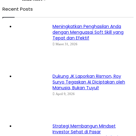
Recent Posts
Meningkatkan Penghasilan Anda
dengan Menguasai Soft Skill yang
Tepat dan Efektif
Maret 31, 2026
Dukung JK Laporkan Rismon, Roy
Suryo Tegaskan AI Diciptakan oleh
Manusia, Bukan Tuyul!
April 9, 2026
Strategi Membangun Mindset
Investor Sehat di Pasar