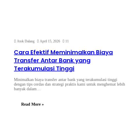
Atok Dalang
April 15, 2026
11
Cara Efektif Meminimalkan Biaya
Transfer Antar Bank yang
Terakumulasi Tinggi
Minimalkan biaya transfer antar bank yang terakumulasi tinggi
dengan tips cerdas dan strategi praktis kami untuk menghemat lebih
banyak dalam…
Read More »