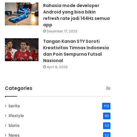
Rahasia mode developer
Android yang bisa bikin
refresh rate jadi 144Hz semua
app
Desember 17, 2025
Tangan Kanan STY Soroti
Kreativitas Timnas Indonesia
dan Poin Sempurna Futsal
Nasional
April 8, 2026
Categories
berita
113
lifestyle
60
bisnis
53
News
52