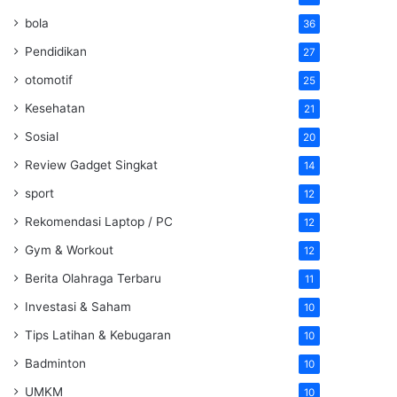
bola
36
Pendidikan
27
otomotif
25
Kesehatan
21
Sosial
20
Review Gadget Singkat
14
sport
12
Rekomendasi Laptop / PC
12
Gym & Workout
12
Berita Olahraga Terbaru
11
Investasi & Saham
10
Tips Latihan & Kebugaran
10
Badminton
10
UMKM
10