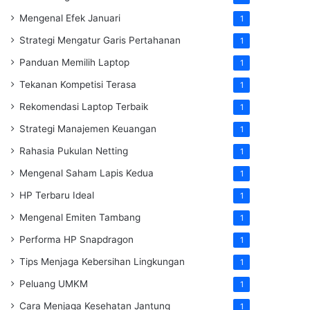
Mengenal Efek Januari
1
Strategi Mengatur Garis Pertahanan
1
Panduan Memilih Laptop
1
Tekanan Kompetisi Terasa
1
Rekomendasi Laptop Terbaik
1
Strategi Manajemen Keuangan
1
Rahasia Pukulan Netting
1
Mengenal Saham Lapis Kedua
1
HP Terbaru Ideal
1
Mengenal Emiten Tambang
1
Performa HP Snapdragon
1
Tips Menjaga Kebersihan Lingkungan
1
Peluang UMKM
1
Cara Menjaga Kesehatan Jantung
1