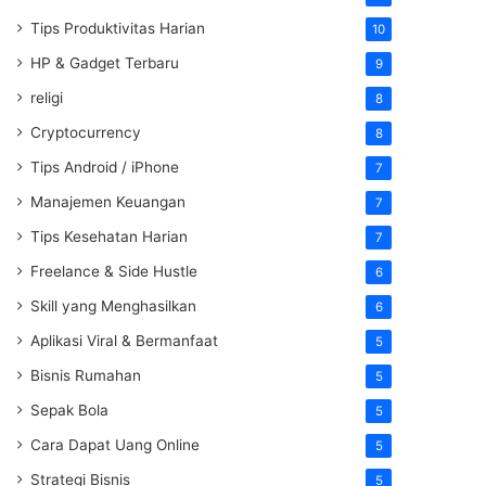
Tips Produktivitas Harian
10
HP & Gadget Terbaru
9
religi
8
Cryptocurrency
8
Tips Android / iPhone
7
Manajemen Keuangan
7
Tips Kesehatan Harian
7
Freelance & Side Hustle
6
Skill yang Menghasilkan
6
Aplikasi Viral & Bermanfaat
5
Bisnis Rumahan
5
Sepak Bola
5
Cara Dapat Uang Online
5
Strategi Bisnis
5