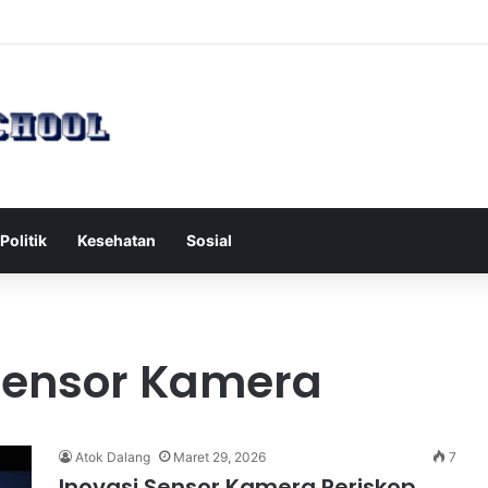
h Serang Tol Bali Mandara, BKSDA Rincikan Penyebabnya
Politik
Kesehatan
Sosial
 Sensor Kamera
Atok Dalang
Maret 29, 2026
7
Inovasi Sensor Kamera Periskop