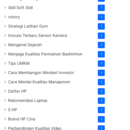
Skill Soft Skill
1
vstory
1
Strategi Latihan Gym
1
Inovasi Terbaru Sensor Kamera
1
Mengenal Sejarah
1
Menjaga Kualitas Permainan Badminton
1
Tips UMKM
1
Cara Membangun Mindset Investor
1
Cara Menilai Kualitas Manajemen
1
Daftar HP
1
Rekomendasi Laptop
1
5 HP
1
Brand HP Cina
1
Perbandingan Kualitas Video
1