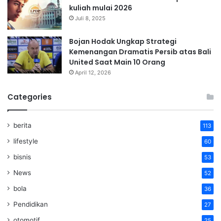
kuliah mulai 2026
Juli 8, 2025
Bojan Hodak Ungkap Strategi
Kemenangan Dramatis Persib atas Bali
United Saat Main 10 Orang
April 12, 2026
Categories
berita
113
lifestyle
60
bisnis
53
News
52
bola
36
Pendidikan
27
otomotif
25