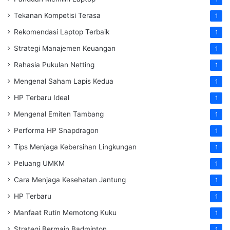
Tekanan Kompetisi Terasa
1
Rekomendasi Laptop Terbaik
1
Strategi Manajemen Keuangan
1
Rahasia Pukulan Netting
1
Mengenal Saham Lapis Kedua
1
HP Terbaru Ideal
1
Mengenal Emiten Tambang
1
Performa HP Snapdragon
1
Tips Menjaga Kebersihan Lingkungan
1
Peluang UMKM
1
Cara Menjaga Kesehatan Jantung
1
HP Terbaru
1
Manfaat Rutin Memotong Kuku
1
Strategi Bermain Badminton
1