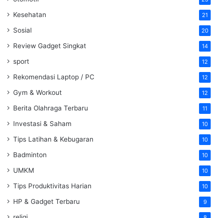
Kesehatan
21
Sosial
20
Review Gadget Singkat
14
sport
12
Rekomendasi Laptop / PC
12
Gym & Workout
12
Berita Olahraga Terbaru
11
Investasi & Saham
10
Tips Latihan & Kebugaran
10
Badminton
10
UMKM
10
Tips Produktivitas Harian
10
HP & Gadget Terbaru
9
religi
8