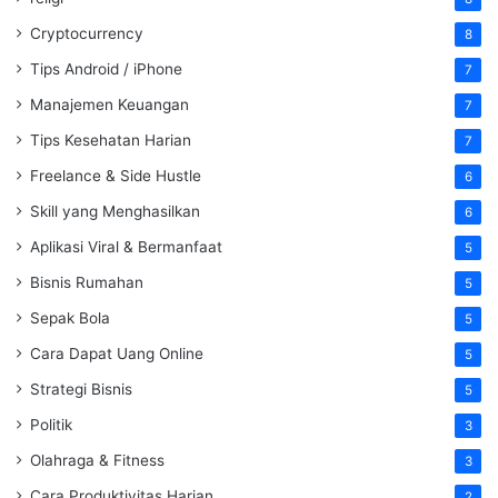
Cryptocurrency
8
Tips Android / iPhone
7
Manajemen Keuangan
7
Tips Kesehatan Harian
7
Freelance & Side Hustle
6
Skill yang Menghasilkan
6
Aplikasi Viral & Bermanfaat
5
Bisnis Rumahan
5
Sepak Bola
5
Cara Dapat Uang Online
5
Strategi Bisnis
5
Politik
3
Olahraga & Fitness
3
Cara Produktivitas Harian
2