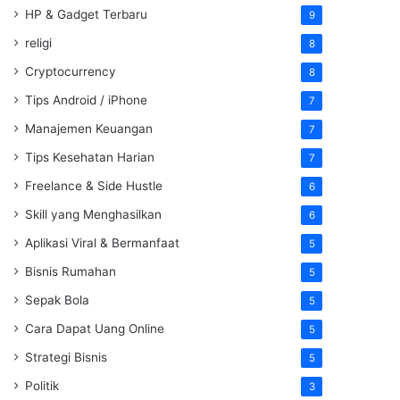
HP & Gadget Terbaru
9
religi
8
Cryptocurrency
8
Tips Android / iPhone
7
Manajemen Keuangan
7
Tips Kesehatan Harian
7
Freelance & Side Hustle
6
Skill yang Menghasilkan
6
Aplikasi Viral & Bermanfaat
5
Bisnis Rumahan
5
Sepak Bola
5
Cara Dapat Uang Online
5
Strategi Bisnis
5
Politik
3