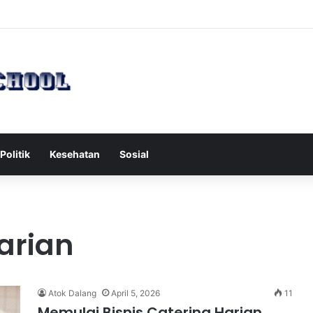
h Serang Tol Bali Mandara, BKSDA Rincikan Penyebabnya
Politik
Kesehatan
Sosial
arian
Atok Dalang
April 5, 2026
11
Memulai Bisnis Catering Harian