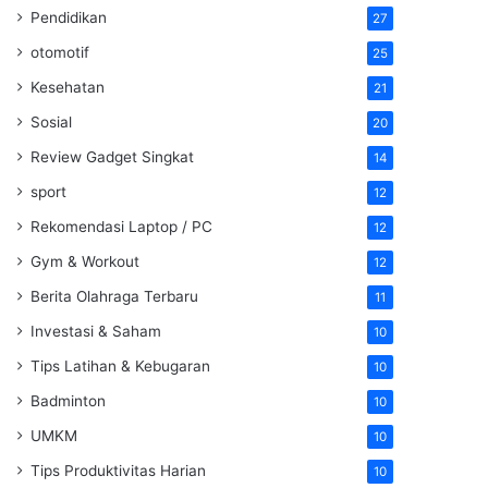
Pendidikan
27
otomotif
25
Kesehatan
21
Sosial
20
Review Gadget Singkat
14
sport
12
Rekomendasi Laptop / PC
12
Gym & Workout
12
Berita Olahraga Terbaru
11
Investasi & Saham
10
Tips Latihan & Kebugaran
10
Badminton
10
UMKM
10
Tips Produktivitas Harian
10