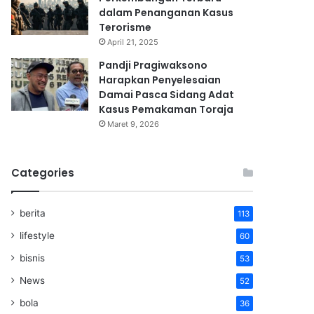
dalam Penanganan Kasus
Terorisme
April 21, 2025
Pandji Pragiwaksono
Harapkan Penyelesaian
Damai Pasca Sidang Adat
Kasus Pemakaman Toraja
Maret 9, 2026
Categories
berita
113
lifestyle
60
bisnis
53
News
52
bola
36