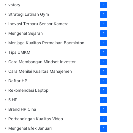
vstory
1
Strategi Latihan Gym
1
Inovasi Terbaru Sensor Kamera
1
Mengenal Sejarah
1
Menjaga Kualitas Permainan Badminton
1
Tips UMKM
1
Cara Membangun Mindset Investor
1
Cara Menilai Kualitas Manajemen
1
Daftar HP
1
Rekomendasi Laptop
1
5 HP
1
Brand HP Cina
1
Perbandingan Kualitas Video
1
Mengenal Efek Januari
1