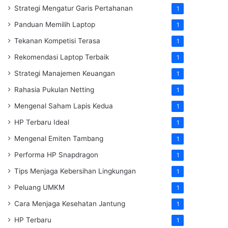
Strategi Mengatur Garis Pertahanan
1
Panduan Memilih Laptop
1
Tekanan Kompetisi Terasa
1
Rekomendasi Laptop Terbaik
1
Strategi Manajemen Keuangan
1
Rahasia Pukulan Netting
1
Mengenal Saham Lapis Kedua
1
HP Terbaru Ideal
1
Mengenal Emiten Tambang
1
Performa HP Snapdragon
1
Tips Menjaga Kebersihan Lingkungan
1
Peluang UMKM
1
Cara Menjaga Kesehatan Jantung
1
HP Terbaru
1