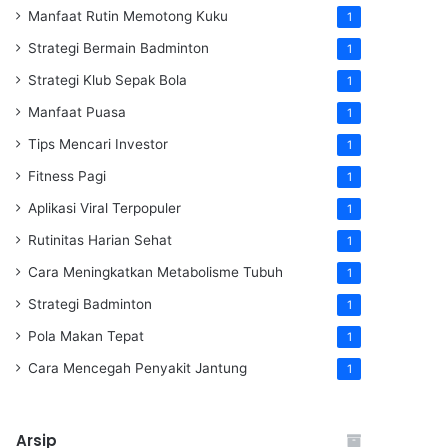
Manfaat Rutin Memotong Kuku
1
Strategi Bermain Badminton
1
Strategi Klub Sepak Bola
1
Manfaat Puasa
1
Tips Mencari Investor
1
Fitness Pagi
1
Aplikasi Viral Terpopuler
1
Rutinitas Harian Sehat
1
Cara Meningkatkan Metabolisme Tubuh
1
Strategi Badminton
1
Pola Makan Tepat
1
Cara Mencegah Penyakit Jantung
1
Arsip