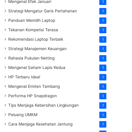
Mengenal Efek Januari
1
Strategi Mengatur Garis Pertahanan
1
Panduan Memilih Laptop
1
Tekanan Kompetisi Terasa
1
Rekomendasi Laptop Terbaik
1
Strategi Manajemen Keuangan
1
Rahasia Pukulan Netting
1
Mengenal Saham Lapis Kedua
1
HP Terbaru Ideal
1
Mengenal Emiten Tambang
1
Performa HP Snapdragon
1
Tips Menjaga Kebersihan Lingkungan
1
Peluang UMKM
1
Cara Menjaga Kesehatan Jantung
1