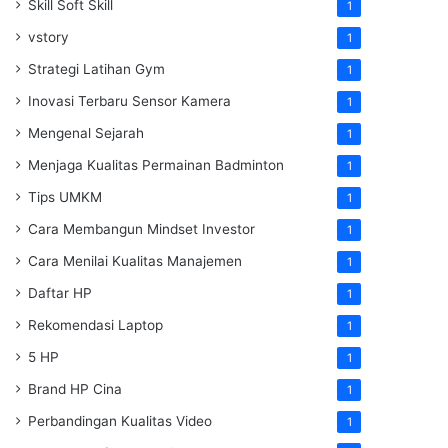
Skill Soft Skill
1
vstory
1
Strategi Latihan Gym
1
Inovasi Terbaru Sensor Kamera
1
Mengenal Sejarah
1
Menjaga Kualitas Permainan Badminton
1
Tips UMKM
1
Cara Membangun Mindset Investor
1
Cara Menilai Kualitas Manajemen
1
Daftar HP
1
Rekomendasi Laptop
1
5 HP
1
Brand HP Cina
1
Perbandingan Kualitas Video
1