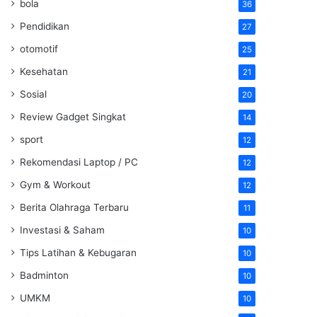
bola
36
Pendidikan
27
otomotif
25
Kesehatan
21
Sosial
20
Review Gadget Singkat
14
sport
12
Rekomendasi Laptop / PC
12
Gym & Workout
12
Berita Olahraga Terbaru
11
Investasi & Saham
10
Tips Latihan & Kebugaran
10
Badminton
10
UMKM
10