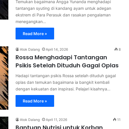
Temukan bagaimana Angga Yunanda menghadapi
tantangan syuting di kandang ayam untuk adegan
ekstrem di Para Perasuk dan rasakan pengalaman
menegangkan…
Read More »
Atok Dalang
April 14, 2026
8
Rossa Menghadapi Tantangan
Psikis Setelah Dituduh Gagal Oplas
Hadapi tantangan psikis Rossa setelah dituduh gagal
oplas dan temukan bagaimana ia bangkit kembali
dengan kekuatan dan inspirasi. Pelajari kisahnya…
Read More »
Atok Dalang
April 11, 2026
11
Bantuan Nutrisi untuk Korban