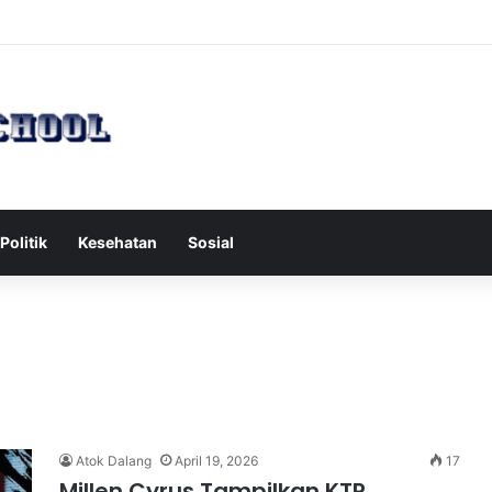
h Serang Tol Bali Mandara, BKSDA Rincikan Penyebabnya
Politik
Kesehatan
Sosial
Atok Dalang
April 19, 2026
17
Millen Cyrus Tampilkan KTP