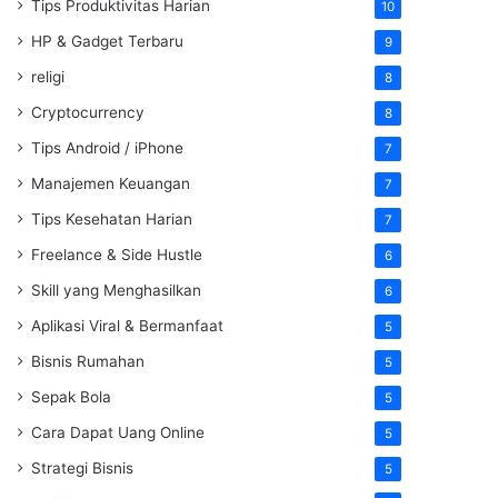
Tips Produktivitas Harian
10
HP & Gadget Terbaru
9
religi
8
Cryptocurrency
8
Tips Android / iPhone
7
Manajemen Keuangan
7
Tips Kesehatan Harian
7
Freelance & Side Hustle
6
Skill yang Menghasilkan
6
Aplikasi Viral & Bermanfaat
5
Bisnis Rumahan
5
Sepak Bola
5
Cara Dapat Uang Online
5
Strategi Bisnis
5