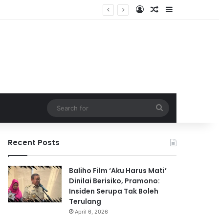
Log In
Random Article
Sidebar
Search
for
Recent Posts
Baliho Film ‘Aku Harus Mati’
Dinilai Berisiko, Pramono:
Insiden Serupa Tak Boleh
Terulang
April 6, 2026