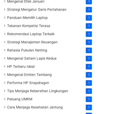
Mengenal Efek Januari
1
Strategi Mengatur Garis Pertahanan
1
Panduan Memilih Laptop
1
Tekanan Kompetisi Terasa
1
Rekomendasi Laptop Terbaik
1
Strategi Manajemen Keuangan
1
Rahasia Pukulan Netting
1
Mengenal Saham Lapis Kedua
1
HP Terbaru Ideal
1
Mengenal Emiten Tambang
1
Performa HP Snapdragon
1
Tips Menjaga Kebersihan Lingkungan
1
Peluang UMKM
1
Cara Menjaga Kesehatan Jantung
1