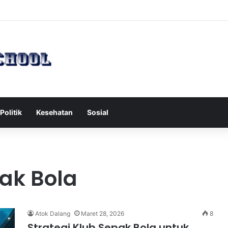
h Serang Tol Bali Mandara, BKSDA Rincikan Penyebabnya
Politik
Kesehatan
Sosial
pak Bola
Atok Dalang
Maret 28, 2026
8
Strategi Klub Sepak Bola untuk