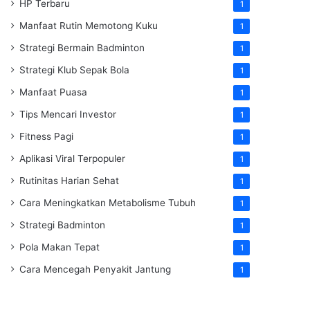
HP Terbaru
1
Manfaat Rutin Memotong Kuku
1
Strategi Bermain Badminton
1
Strategi Klub Sepak Bola
1
Manfaat Puasa
1
Tips Mencari Investor
1
Fitness Pagi
1
Aplikasi Viral Terpopuler
1
Rutinitas Harian Sehat
1
Cara Meningkatkan Metabolisme Tubuh
1
Strategi Badminton
1
Pola Makan Tepat
1
Cara Mencegah Penyakit Jantung
1