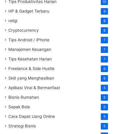
Tips Produktivitas Harian
10
HP & Gadget Terbaru
9
religi
8
Cryptocurrency
8
Tips Android / iPhone
7
Manajemen Keuangan
7
Tips Kesehatan Harian
7
Freelance & Side Hustle
6
Skill yang Menghasilkan
6
Aplikasi Viral & Bermanfaat
5
Bisnis Rumahan
5
Sepak Bola
5
Cara Dapat Uang Online
5
Strategi Bisnis
5