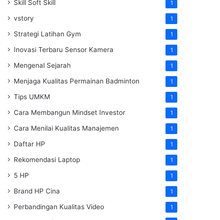
Skill Soft Skill
1
vstory
1
Strategi Latihan Gym
1
Inovasi Terbaru Sensor Kamera
1
Mengenal Sejarah
1
Menjaga Kualitas Permainan Badminton
1
Tips UMKM
1
Cara Membangun Mindset Investor
1
Cara Menilai Kualitas Manajemen
1
Daftar HP
1
Rekomendasi Laptop
1
5 HP
1
Brand HP Cina
1
Perbandingan Kualitas Video
1