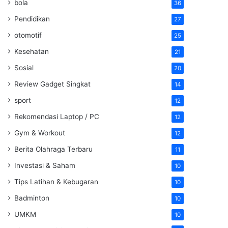
bola
36
Pendidikan
27
otomotif
25
Kesehatan
21
Sosial
20
Review Gadget Singkat
14
sport
12
Rekomendasi Laptop / PC
12
Gym & Workout
12
Berita Olahraga Terbaru
11
Investasi & Saham
10
Tips Latihan & Kebugaran
10
Badminton
10
UMKM
10