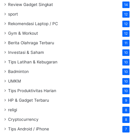
Review Gadget Singkat
14
sport
12
Rekomendasi Laptop / PC
12
Gym & Workout
12
Berita Olahraga Terbaru
11
Investasi & Saham
10
Tips Latihan & Kebugaran
10
Badminton
10
UMKM
10
Tips Produktivitas Harian
10
HP & Gadget Terbaru
9
religi
8
Cryptocurrency
8
Tips Android / iPhone
7