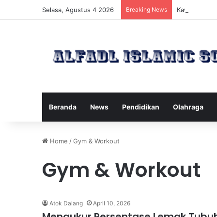
Selasa, Agustus 4 2026
Breaking News
Kawanan Leba
Beranda
News
Pendidikan
Olahraga
Home
/
Gym & Workout
Gym & Workout
Atok Dalang
April 10, 2026
Mengukur Persentase Lemak Tubu