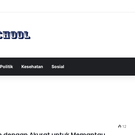
h Serang Tol Bali Mandara, BKSDA Rincikan Penyebabnya
Politik
Kesehatan
Sosial
12
h dengan Akurat untuk Memantau