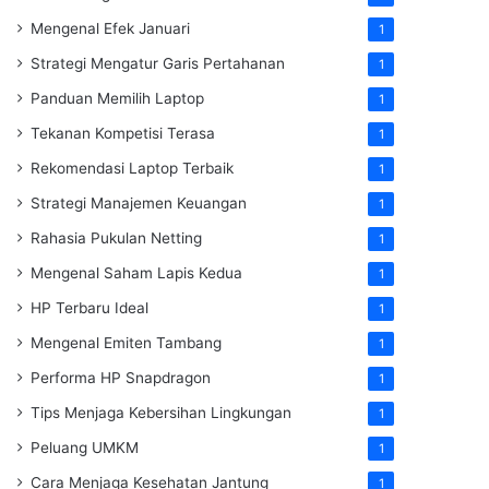
Mengenal Efek Januari
1
Strategi Mengatur Garis Pertahanan
1
Panduan Memilih Laptop
1
Tekanan Kompetisi Terasa
1
Rekomendasi Laptop Terbaik
1
Strategi Manajemen Keuangan
1
Rahasia Pukulan Netting
1
Mengenal Saham Lapis Kedua
1
HP Terbaru Ideal
1
Mengenal Emiten Tambang
1
Performa HP Snapdragon
1
Tips Menjaga Kebersihan Lingkungan
1
Peluang UMKM
1
Cara Menjaga Kesehatan Jantung
1