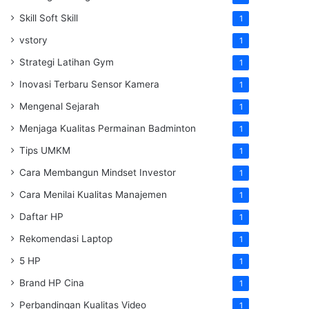
Skill Soft Skill
1
vstory
1
Strategi Latihan Gym
1
Inovasi Terbaru Sensor Kamera
1
Mengenal Sejarah
1
Menjaga Kualitas Permainan Badminton
1
Tips UMKM
1
Cara Membangun Mindset Investor
1
Cara Menilai Kualitas Manajemen
1
Daftar HP
1
Rekomendasi Laptop
1
5 HP
1
Brand HP Cina
1
Perbandingan Kualitas Video
1