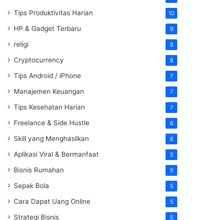
Tips Produktivitas Harian
10
HP & Gadget Terbaru
9
religi
8
Cryptocurrency
8
Tips Android / iPhone
7
Manajemen Keuangan
7
Tips Kesehatan Harian
7
Freelance & Side Hustle
6
Skill yang Menghasilkan
6
Aplikasi Viral & Bermanfaat
5
Bisnis Rumahan
5
Sepak Bola
5
Cara Dapat Uang Online
5
Strategi Bisnis
5