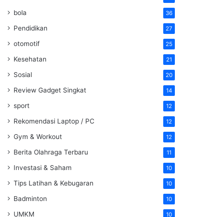
bola
36
Pendidikan
27
otomotif
25
Kesehatan
21
Sosial
20
Review Gadget Singkat
14
sport
12
Rekomendasi Laptop / PC
12
Gym & Workout
12
Berita Olahraga Terbaru
11
Investasi & Saham
10
Tips Latihan & Kebugaran
10
Badminton
10
UMKM
10