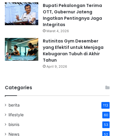
Bupati Pekalongan Terima
OTT, Gubernur Jateng
Ingatkan Pentingnya Jaga
Integritas
Maret 4, 2026
Rutinitas Gym Desember
yang Efektif untuk Menjaga
Kebugaran Tubuh di Akhir
Tahun
April 9, 2026
Categories
berita
113
lifestyle
60
bisnis
53
News
52