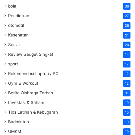
bola
36
Pendidikan
27
otomotif
25
Kesehatan
21
Sosial
20
Review Gadget Singkat
14
sport
12
Rekomendasi Laptop / PC
12
Gym & Workout
12
Berita Olahraga Terbaru
11
Investasi & Saham
10
Tips Latihan & Kebugaran
10
Badminton
10
UMKM
10