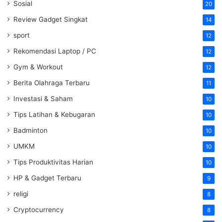
Sosial
20
Review Gadget Singkat
14
sport
12
Rekomendasi Laptop / PC
12
Gym & Workout
12
Berita Olahraga Terbaru
11
Investasi & Saham
10
Tips Latihan & Kebugaran
10
Badminton
10
UMKM
10
Tips Produktivitas Harian
10
HP & Gadget Terbaru
9
religi
8
Cryptocurrency
8