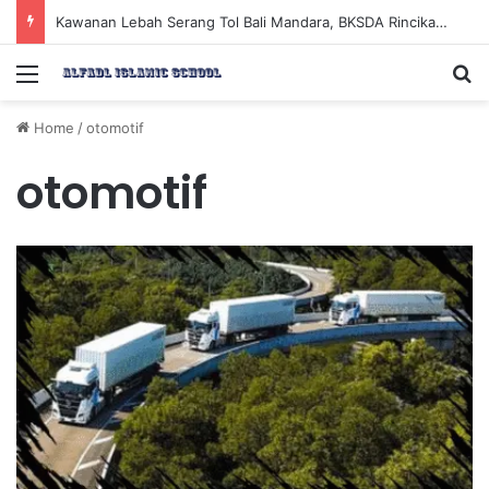
Kawanan Lebah Serang Tol Bali Mandara, BKSDA Rincikan Penyebabnya
Menu
Se
Home
/
otomotif
otomotif