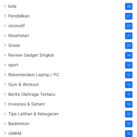
bola
36
Pendidikan
27
otomotif
25
Kesehatan
21
Sosial
20
Review Gadget Singkat
14
sport
12
Rekomendasi Laptop / PC
12
Gym & Workout
12
Berita Olahraga Terbaru
11
Investasi & Saham
10
Tips Latihan & Kebugaran
10
Badminton
10
UMKM
10