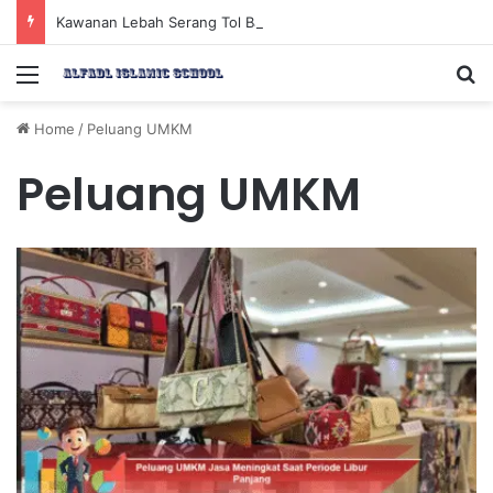
Kawanan Lebah Serang Tol Bali Mandara, BKSDA Rincikan Penyebabnya
Menu
Se
Home
/
Peluang UMKM
Peluang UMKM