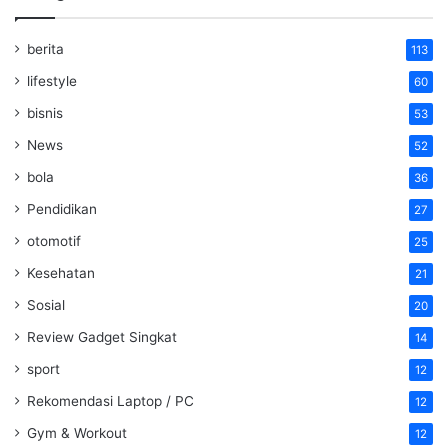
berita
113
lifestyle
60
bisnis
53
News
52
bola
36
Pendidikan
27
otomotif
25
Kesehatan
21
Sosial
20
Review Gadget Singkat
14
sport
12
Rekomendasi Laptop / PC
12
Gym & Workout
12