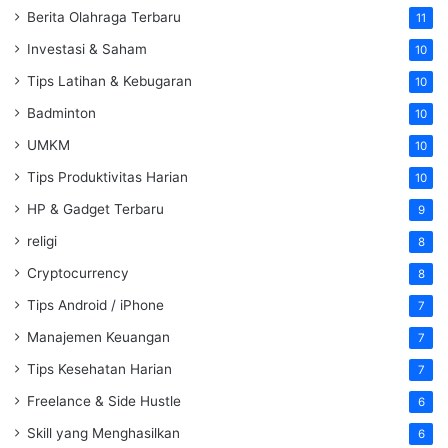
Berita Olahraga Terbaru
11
Investasi & Saham
10
Tips Latihan & Kebugaran
10
Badminton
10
UMKM
10
Tips Produktivitas Harian
10
HP & Gadget Terbaru
9
religi
8
Cryptocurrency
8
Tips Android / iPhone
7
Manajemen Keuangan
7
Tips Kesehatan Harian
7
Freelance & Side Hustle
6
Skill yang Menghasilkan
6