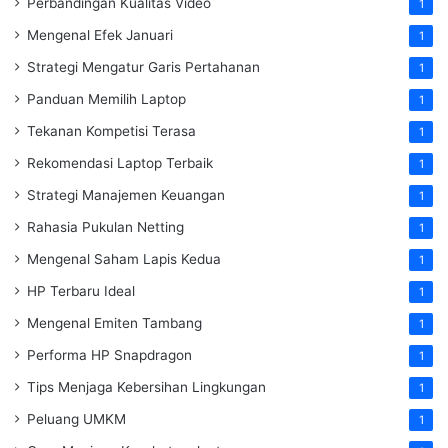
Perbandingan Kualitas Video
1
Mengenal Efek Januari
1
Strategi Mengatur Garis Pertahanan
1
Panduan Memilih Laptop
1
Tekanan Kompetisi Terasa
1
Rekomendasi Laptop Terbaik
1
Strategi Manajemen Keuangan
1
Rahasia Pukulan Netting
1
Mengenal Saham Lapis Kedua
1
HP Terbaru Ideal
1
Mengenal Emiten Tambang
1
Performa HP Snapdragon
1
Tips Menjaga Kebersihan Lingkungan
1
Peluang UMKM
1