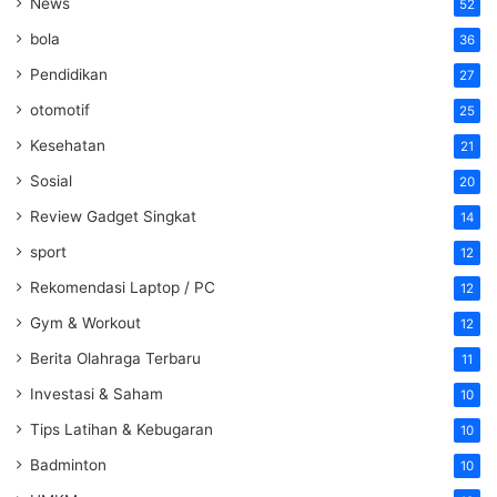
News
52
bola
36
Pendidikan
27
otomotif
25
Kesehatan
21
Sosial
20
Review Gadget Singkat
14
sport
12
Rekomendasi Laptop / PC
12
Gym & Workout
12
Berita Olahraga Terbaru
11
Investasi & Saham
10
Tips Latihan & Kebugaran
10
Badminton
10