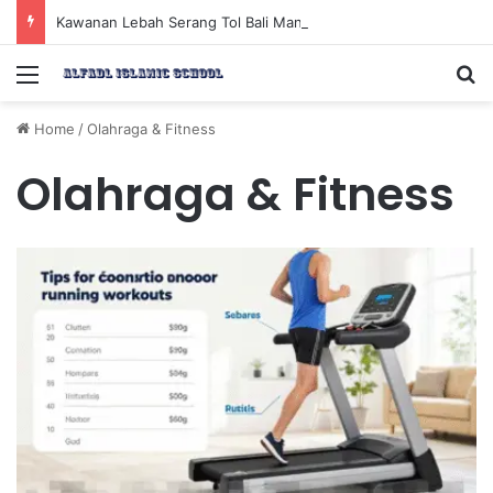
Kawanan Lebah Serang Tol Bali Mandara, BKSDA Rincikan Penyebabnya
Menu
Se
Home
/
Olahraga & Fitness
Olahraga & Fitness