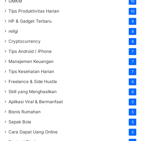
UMKM
10
Tips Produktivitas Harian
10
HP & Gadget Terbaru
9
religi
8
Cryptocurrency
8
Tips Android / iPhone
7
Manajemen Keuangan
7
Tips Kesehatan Harian
7
Freelance & Side Hustle
6
Skill yang Menghasilkan
6
Aplikasi Viral & Bermanfaat
5
Bisnis Rumahan
5
Sepak Bola
5
Cara Dapat Uang Online
5