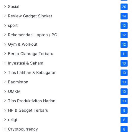
Sosial
20
Review Gadget Singkat
14
sport
12
Rekomendasi Laptop / PC
12
Gym & Workout
12
Berita Olahraga Terbaru
11
Investasi & Saham
10
Tips Latihan & Kebugaran
10
Badminton
10
UMKM
10
Tips Produktivitas Harian
10
HP & Gadget Terbaru
9
religi
8
Cryptocurrency
8