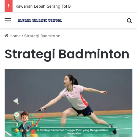
Kawanan Lebah Serang Tol Bali Mandara, BKSDA Rincikan Penyebabnya
Menu
Se
Home
/
Strategi Badminton
Strategi Badminton