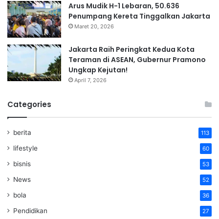
Arus Mudik H-1 Lebaran, 50.636
Penumpang Kereta Tinggalkan Jakarta
Maret 20, 2026
Jakarta Raih Peringkat Kedua Kota
Teraman di ASEAN, Gubernur Pramono
Ungkap Kejutan!
April 7, 2026
Categories
berita
113
lifestyle
60
bisnis
53
News
52
bola
36
Pendidikan
27