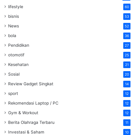
lifestyle
60
bisnis
53
News
52
bola
36
Pendidikan
27
otomotif
25
Kesehatan
21
Sosial
20
Review Gadget Singkat
14
sport
12
Rekomendasi Laptop / PC
12
Gym & Workout
12
Berita Olahraga Terbaru
11
Investasi & Saham
10