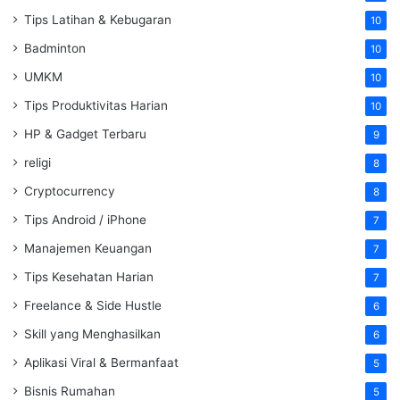
Tips Latihan & Kebugaran
10
Badminton
10
UMKM
10
Tips Produktivitas Harian
10
HP & Gadget Terbaru
9
religi
8
Cryptocurrency
8
Tips Android / iPhone
7
Manajemen Keuangan
7
Tips Kesehatan Harian
7
Freelance & Side Hustle
6
Skill yang Menghasilkan
6
Aplikasi Viral & Bermanfaat
5
Bisnis Rumahan
5