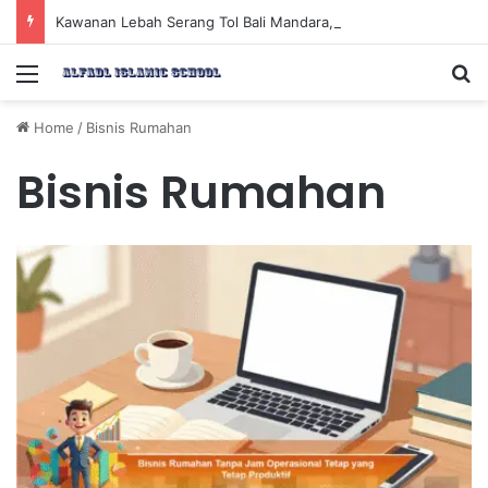
Kawanan Lebah Serang Tol Bali Mandara, BKSDA Rincikan Penyebabnya
Menu
Se
Home
/
Bisnis Rumahan
Bisnis Rumahan