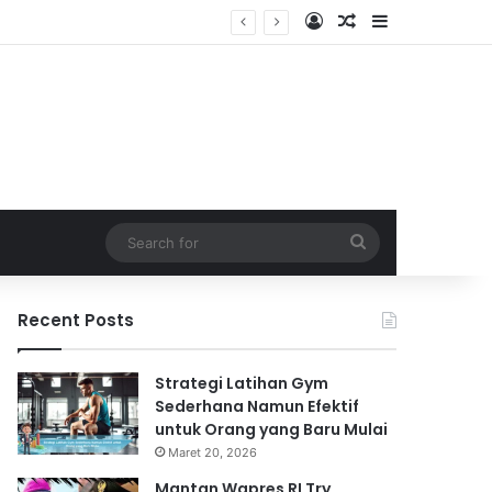
Log In
Random Article
Sidebar
Search
for
Recent Posts
Strategi Latihan Gym
Sederhana Namun Efektif
untuk Orang yang Baru Mulai
Maret 20, 2026
Mantan Wapres RI Try