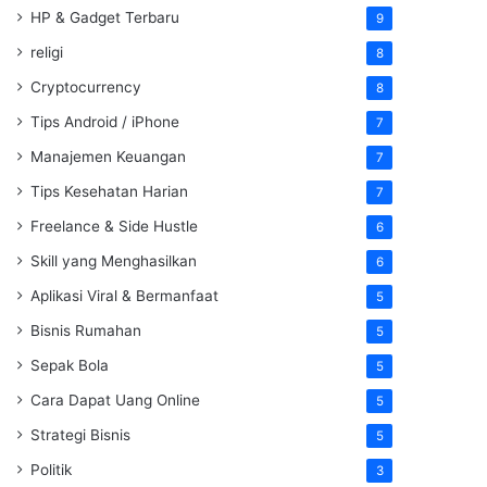
HP & Gadget Terbaru
9
religi
8
Cryptocurrency
8
Tips Android / iPhone
7
Manajemen Keuangan
7
Tips Kesehatan Harian
7
Freelance & Side Hustle
6
Skill yang Menghasilkan
6
Aplikasi Viral & Bermanfaat
5
Bisnis Rumahan
5
Sepak Bola
5
Cara Dapat Uang Online
5
Strategi Bisnis
5
Politik
3