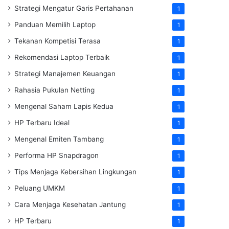
Strategi Mengatur Garis Pertahanan
1
Panduan Memilih Laptop
1
Tekanan Kompetisi Terasa
1
Rekomendasi Laptop Terbaik
1
Strategi Manajemen Keuangan
1
Rahasia Pukulan Netting
1
Mengenal Saham Lapis Kedua
1
HP Terbaru Ideal
1
Mengenal Emiten Tambang
1
Performa HP Snapdragon
1
Tips Menjaga Kebersihan Lingkungan
1
Peluang UMKM
1
Cara Menjaga Kesehatan Jantung
1
HP Terbaru
1