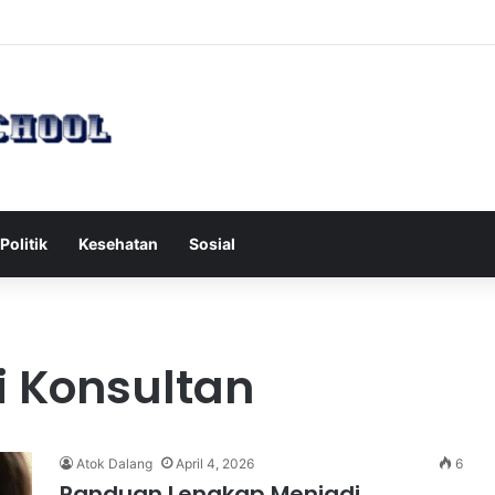
ah Serang Tol Bali Mandara, BKSDA Rincikan Penyebabnya
Politik
Kesehatan
Sosial
 Konsultan
Atok Dalang
April 4, 2026
6
Panduan Lengkap Menjadi