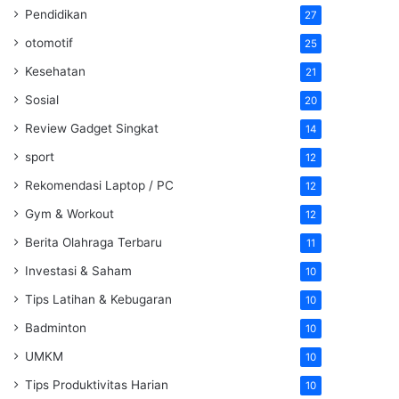
Pendidikan
27
otomotif
25
Kesehatan
21
Sosial
20
Review Gadget Singkat
14
sport
12
Rekomendasi Laptop / PC
12
Gym & Workout
12
Berita Olahraga Terbaru
11
Investasi & Saham
10
Tips Latihan & Kebugaran
10
Badminton
10
UMKM
10
Tips Produktivitas Harian
10