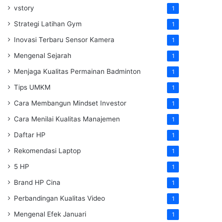
vstory
1
Strategi Latihan Gym
1
Inovasi Terbaru Sensor Kamera
1
Mengenal Sejarah
1
Menjaga Kualitas Permainan Badminton
1
Tips UMKM
1
Cara Membangun Mindset Investor
1
Cara Menilai Kualitas Manajemen
1
Daftar HP
1
Rekomendasi Laptop
1
5 HP
1
Brand HP Cina
1
Perbandingan Kualitas Video
1
Mengenal Efek Januari
1