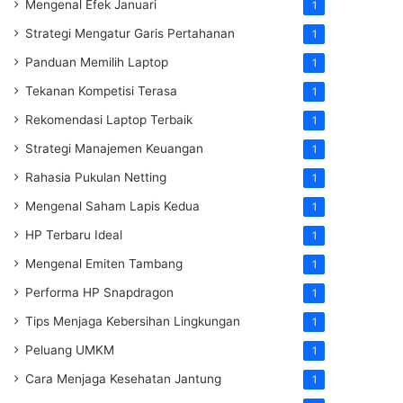
Mengenal Efek Januari
1
Strategi Mengatur Garis Pertahanan
1
Panduan Memilih Laptop
1
Tekanan Kompetisi Terasa
1
Rekomendasi Laptop Terbaik
1
Strategi Manajemen Keuangan
1
Rahasia Pukulan Netting
1
Mengenal Saham Lapis Kedua
1
HP Terbaru Ideal
1
Mengenal Emiten Tambang
1
Performa HP Snapdragon
1
Tips Menjaga Kebersihan Lingkungan
1
Peluang UMKM
1
Cara Menjaga Kesehatan Jantung
1