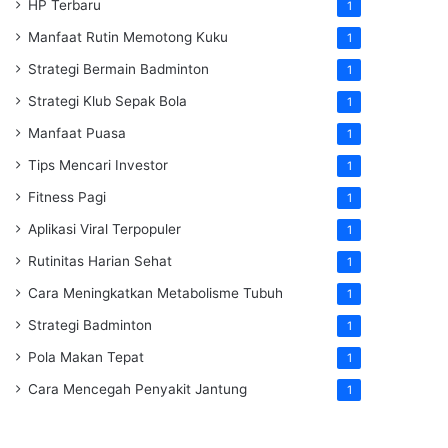
HP Terbaru
1
Manfaat Rutin Memotong Kuku
1
Strategi Bermain Badminton
1
Strategi Klub Sepak Bola
1
Manfaat Puasa
1
Tips Mencari Investor
1
Fitness Pagi
1
Aplikasi Viral Terpopuler
1
Rutinitas Harian Sehat
1
Cara Meningkatkan Metabolisme Tubuh
1
Strategi Badminton
1
Pola Makan Tepat
1
Cara Mencegah Penyakit Jantung
1