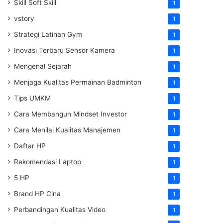
Skill Soft Skill
1
vstory
1
Strategi Latihan Gym
1
Inovasi Terbaru Sensor Kamera
1
Mengenal Sejarah
1
Menjaga Kualitas Permainan Badminton
1
Tips UMKM
1
Cara Membangun Mindset Investor
1
Cara Menilai Kualitas Manajemen
1
Daftar HP
1
Rekomendasi Laptop
1
5 HP
1
Brand HP Cina
1
Perbandingan Kualitas Video
1