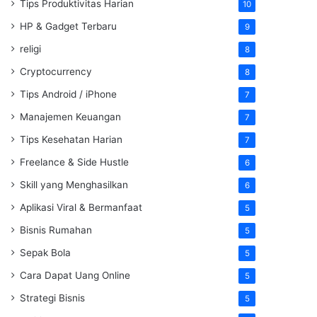
Tips Produktivitas Harian
10
HP & Gadget Terbaru
9
religi
8
Cryptocurrency
8
Tips Android / iPhone
7
Manajemen Keuangan
7
Tips Kesehatan Harian
7
Freelance & Side Hustle
6
Skill yang Menghasilkan
6
Aplikasi Viral & Bermanfaat
5
Bisnis Rumahan
5
Sepak Bola
5
Cara Dapat Uang Online
5
Strategi Bisnis
5