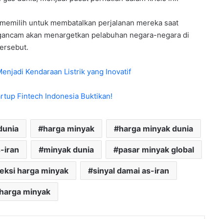
 memilih untuk membatalkan perjalanan mereka saat
mengancam akan menargetkan pelabuhan negara-negara di
ersebut.
enjadi Kendaraan Listrik yang Inovatif
artup Fintech Indonesia Buktikan!
dunia
harga minyak
harga minyak dunia
s-iran
minyak dunia
pasar minyak global
eksi harga minyak
sinyal damai as-iran
 harga minyak