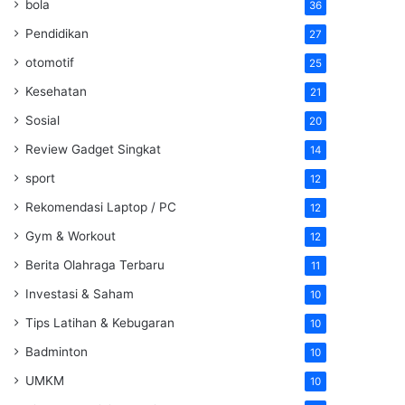
bola
36
Pendidikan
27
otomotif
25
Kesehatan
21
Sosial
20
Review Gadget Singkat
14
sport
12
Rekomendasi Laptop / PC
12
Gym & Workout
12
Berita Olahraga Terbaru
11
Investasi & Saham
10
Tips Latihan & Kebugaran
10
Badminton
10
UMKM
10