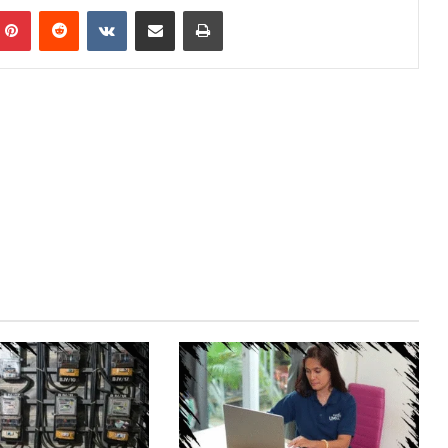
mblr
Pinterest
Reddit
VKontakte
Share via Email
Print