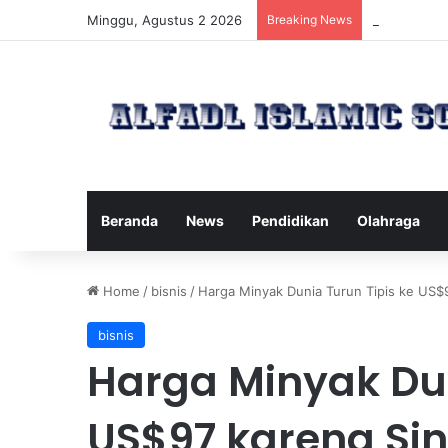
Minggu, Agustus 2 2026
Breaking News
Kawanan Leb
Beranda
News
Pendidikan
Olahraga
Home
/
bisnis
/
Harga Minyak Dunia Turun Tipis ke US$
bisnis
Harga Minyak Dun
US$97 karena Si