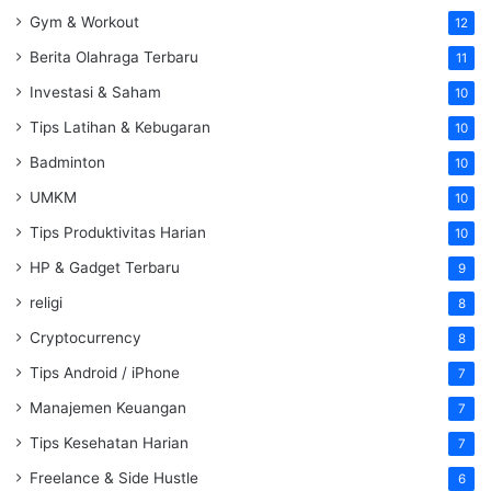
Gym & Workout
12
Berita Olahraga Terbaru
11
Investasi & Saham
10
Tips Latihan & Kebugaran
10
Badminton
10
UMKM
10
Tips Produktivitas Harian
10
HP & Gadget Terbaru
9
religi
8
Cryptocurrency
8
Tips Android / iPhone
7
Manajemen Keuangan
7
Tips Kesehatan Harian
7
Freelance & Side Hustle
6