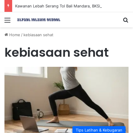
Kawanan Lebah Serang Tol Bali Mandara, BKSDA Rincikan Penyebabnya
Menu
Se
Home
/
kebiasaan sehat
kebiasaan sehat
Tips Latihan & Kebugaran