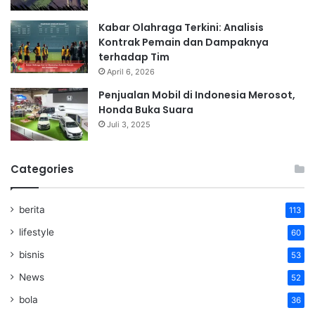
Kabar Olahraga Terkini: Analisis
Kontrak Pemain dan Dampaknya
terhadap Tim
April 6, 2026
Penjualan Mobil di Indonesia Merosot,
Honda Buka Suara
Juli 3, 2025
Categories
berita
113
lifestyle
60
bisnis
53
News
52
bola
36