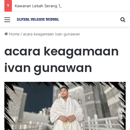
Kawanan Lebah Serang Tol Bali Mandara, BKSDA Rincikan Penyebabnya
Menu
Se
Home
/
acara keagamaan ivan gunawan
acara keagamaan
ivan gunawan