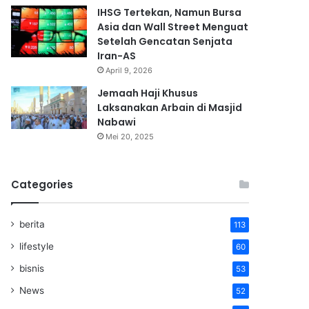
IHSG Tertekan, Namun Bursa
Asia dan Wall Street Menguat
Setelah Gencatan Senjata
Iran-AS
April 9, 2026
Jemaah Haji Khusus
Laksanakan Arbain di Masjid
Nabawi
Mei 20, 2025
Categories
berita
113
lifestyle
60
bisnis
53
News
52