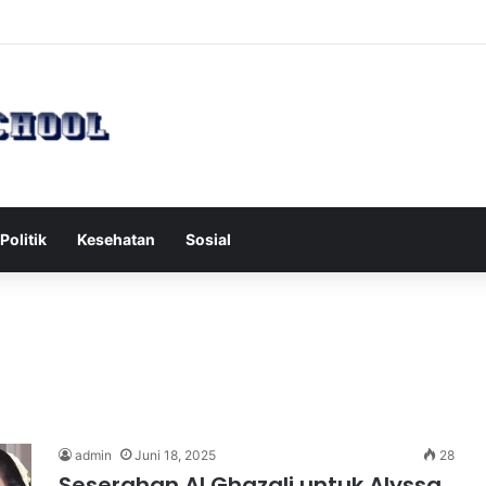
 Serang Tol Bali Mandara, BKSDA Rincikan Penyebabnya
Politik
Kesehatan
Sosial
admin
Juni 18, 2025
28
Seserahan Al Ghazali untuk Alyssa