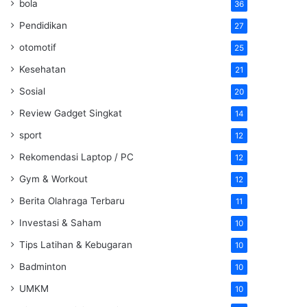
bola
36
Pendidikan
27
otomotif
25
Kesehatan
21
Sosial
20
Review Gadget Singkat
14
sport
12
Rekomendasi Laptop / PC
12
Gym & Workout
12
Berita Olahraga Terbaru
11
Investasi & Saham
10
Tips Latihan & Kebugaran
10
Badminton
10
UMKM
10