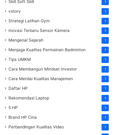
Skill Soft Skill
1
vstory
1
Strategi Latihan Gym
1
Inovasi Terbaru Sensor Kamera
1
Mengenal Sejarah
1
Menjaga Kualitas Permainan Badminton
1
Tips UMKM
1
Cara Membangun Mindset Investor
1
Cara Menilai Kualitas Manajemen
1
Daftar HP
1
Rekomendasi Laptop
1
5 HP
1
Brand HP Cina
1
Perbandingan Kualitas Video
1