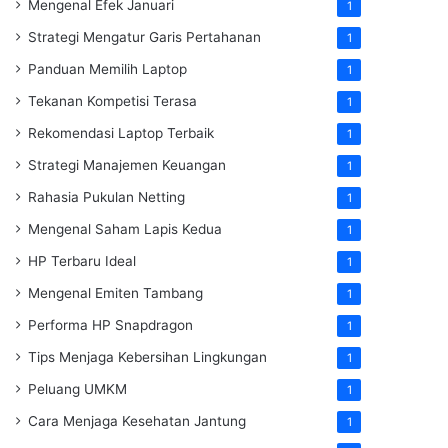
Mengenal Efek Januari
1
Strategi Mengatur Garis Pertahanan
1
Panduan Memilih Laptop
1
Tekanan Kompetisi Terasa
1
Rekomendasi Laptop Terbaik
1
Strategi Manajemen Keuangan
1
Rahasia Pukulan Netting
1
Mengenal Saham Lapis Kedua
1
HP Terbaru Ideal
1
Mengenal Emiten Tambang
1
Performa HP Snapdragon
1
Tips Menjaga Kebersihan Lingkungan
1
Peluang UMKM
1
Cara Menjaga Kesehatan Jantung
1