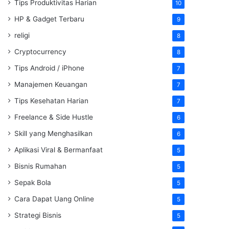
Tips Produktivitas Harian
10
HP & Gadget Terbaru
9
religi
8
Cryptocurrency
8
Tips Android / iPhone
7
Manajemen Keuangan
7
Tips Kesehatan Harian
7
Freelance & Side Hustle
6
Skill yang Menghasilkan
6
Aplikasi Viral & Bermanfaat
5
Bisnis Rumahan
5
Sepak Bola
5
Cara Dapat Uang Online
5
Strategi Bisnis
5