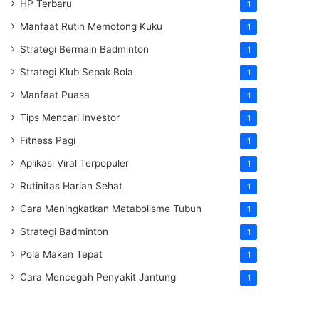
HP Terbaru
1
Manfaat Rutin Memotong Kuku
1
Strategi Bermain Badminton
1
Strategi Klub Sepak Bola
1
Manfaat Puasa
1
Tips Mencari Investor
1
Fitness Pagi
1
Aplikasi Viral Terpopuler
1
Rutinitas Harian Sehat
1
Cara Meningkatkan Metabolisme Tubuh
1
Strategi Badminton
1
Pola Makan Tepat
1
Cara Mencegah Penyakit Jantung
1