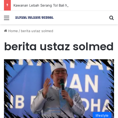
Kawanan Lebah Serang Tol Bali Mandara, BKSDA Rincikan Penyebabnya
Menu
Se
Home
/
berita ustaz solmed
berita ustaz solmed
lifestyle