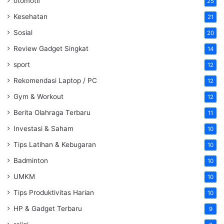
otomotif
25
Kesehatan
21
Sosial
20
Review Gadget Singkat
14
sport
12
Rekomendasi Laptop / PC
12
Gym & Workout
12
Berita Olahraga Terbaru
11
Investasi & Saham
10
Tips Latihan & Kebugaran
10
Badminton
10
UMKM
10
Tips Produktivitas Harian
10
HP & Gadget Terbaru
9