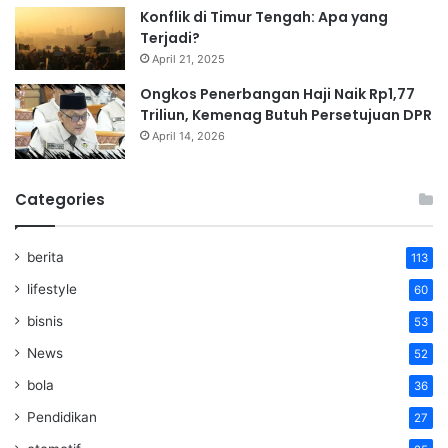
Konflik di Timur Tengah: Apa yang
Terjadi?
April 21, 2025
Ongkos Penerbangan Haji Naik Rp1,77
Triliun, Kemenag Butuh Persetujuan DPR
April 14, 2026
Categories
berita
113
lifestyle
60
bisnis
53
News
52
bola
36
Pendidikan
27