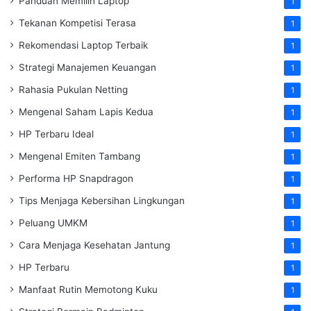
Panduan Memilih Laptop
1
Tekanan Kompetisi Terasa
1
Rekomendasi Laptop Terbaik
1
Strategi Manajemen Keuangan
1
Rahasia Pukulan Netting
1
Mengenal Saham Lapis Kedua
1
HP Terbaru Ideal
1
Mengenal Emiten Tambang
1
Performa HP Snapdragon
1
Tips Menjaga Kebersihan Lingkungan
1
Peluang UMKM
1
Cara Menjaga Kesehatan Jantung
1
HP Terbaru
1
Manfaat Rutin Memotong Kuku
1