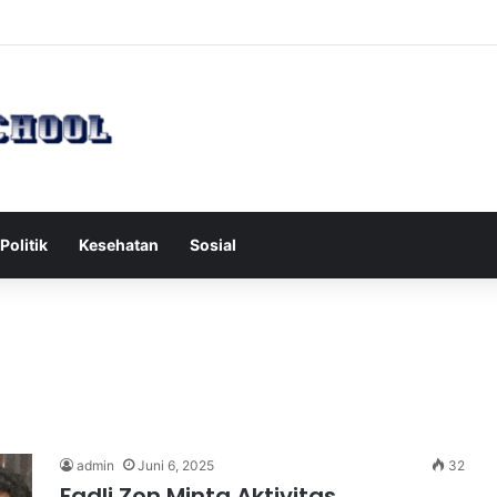
h Serang Tol Bali Mandara, BKSDA Rincikan Penyebabnya
Politik
Kesehatan
Sosial
admin
Juni 6, 2025
32
Fadli Zon Minta Aktivitas