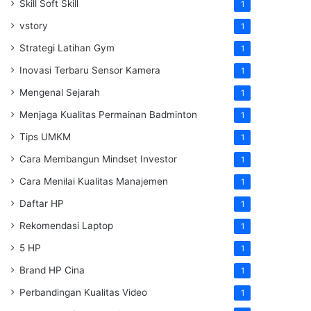
Skill Soft Skill
1
vstory
1
Strategi Latihan Gym
1
Inovasi Terbaru Sensor Kamera
1
Mengenal Sejarah
1
Menjaga Kualitas Permainan Badminton
1
Tips UMKM
1
Cara Membangun Mindset Investor
1
Cara Menilai Kualitas Manajemen
1
Daftar HP
1
Rekomendasi Laptop
1
5 HP
1
Brand HP Cina
1
Perbandingan Kualitas Video
1