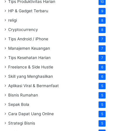
Tips Produktivitas Harian
10
HP & Gadget Terbaru
9
religi
8
Cryptocurrency
8
Tips Android / iPhone
7
Manajemen Keuangan
7
Tips Kesehatan Harian
7
Freelance & Side Hustle
6
Skill yang Menghasilkan
6
Aplikasi Viral & Bermanfaat
5
Bisnis Rumahan
5
Sepak Bola
5
Cara Dapat Uang Online
5
Strategi Bisnis
5