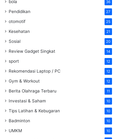
bola
36
Pendidikan
27
otomotif
25
Kesehatan
21
Sosial
20
Review Gadget Singkat
14
sport
12
Rekomendasi Laptop / PC
12
Gym & Workout
12
Berita Olahraga Terbaru
11
Investasi & Saham
10
Tips Latihan & Kebugaran
10
Badminton
10
UMKM
10