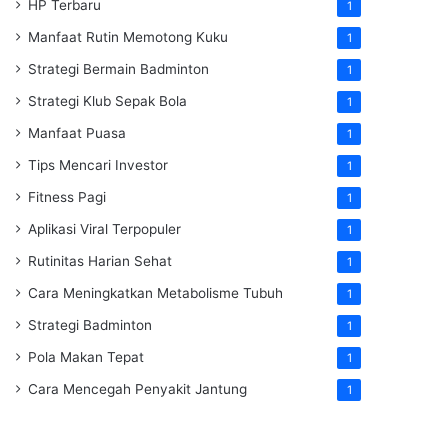
HP Terbaru
1
Manfaat Rutin Memotong Kuku
1
Strategi Bermain Badminton
1
Strategi Klub Sepak Bola
1
Manfaat Puasa
1
Tips Mencari Investor
1
Fitness Pagi
1
Aplikasi Viral Terpopuler
1
Rutinitas Harian Sehat
1
Cara Meningkatkan Metabolisme Tubuh
1
Strategi Badminton
1
Pola Makan Tepat
1
Cara Mencegah Penyakit Jantung
1