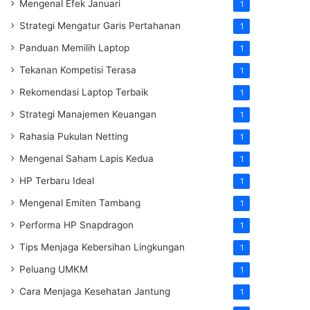
Mengenal Efek Januari
1
Strategi Mengatur Garis Pertahanan
1
Panduan Memilih Laptop
1
Tekanan Kompetisi Terasa
1
Rekomendasi Laptop Terbaik
1
Strategi Manajemen Keuangan
1
Rahasia Pukulan Netting
1
Mengenal Saham Lapis Kedua
1
HP Terbaru Ideal
1
Mengenal Emiten Tambang
1
Performa HP Snapdragon
1
Tips Menjaga Kebersihan Lingkungan
1
Peluang UMKM
1
Cara Menjaga Kesehatan Jantung
1