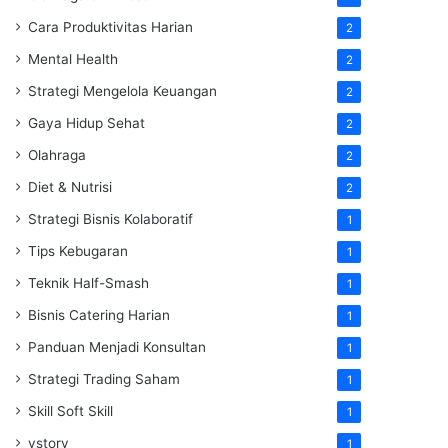
Cara Produktivitas Harian
2
Mental Health
2
Strategi Mengelola Keuangan
2
Gaya Hidup Sehat
2
Olahraga
2
Diet & Nutrisi
2
Strategi Bisnis Kolaboratif
1
Tips Kebugaran
1
Teknik Half-Smash
1
Bisnis Catering Harian
1
Panduan Menjadi Konsultan
1
Strategi Trading Saham
1
Skill Soft Skill
1
vstory
1