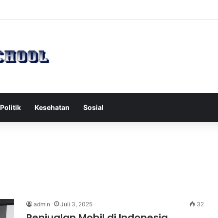
h Serang Tol Bali Mandara, BKSDA Rincikan Penyebabnya
Politik
Kesehatan
Sosial
admin
Juli 3, 2025
32
Penjualan Mobil di Indonesia