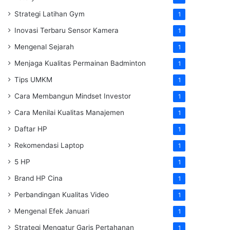
Strategi Latihan Gym
1
Inovasi Terbaru Sensor Kamera
1
Mengenal Sejarah
1
Menjaga Kualitas Permainan Badminton
1
Tips UMKM
1
Cara Membangun Mindset Investor
1
Cara Menilai Kualitas Manajemen
1
Daftar HP
1
Rekomendasi Laptop
1
5 HP
1
Brand HP Cina
1
Perbandingan Kualitas Video
1
Mengenal Efek Januari
1
Strategi Mengatur Garis Pertahanan
1