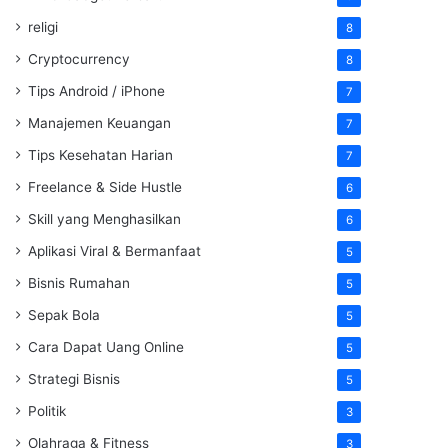
religi
8
Cryptocurrency
8
Tips Android / iPhone
7
Manajemen Keuangan
7
Tips Kesehatan Harian
7
Freelance & Side Hustle
6
Skill yang Menghasilkan
6
Aplikasi Viral & Bermanfaat
5
Bisnis Rumahan
5
Sepak Bola
5
Cara Dapat Uang Online
5
Strategi Bisnis
5
Politik
3
Olahraga & Fitness
3