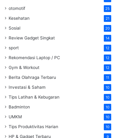
otomotif
25
Kesehatan
21
Sosial
20
Review Gadget Singkat
14
sport
12
Rekomendasi Laptop / PC
12
Gym & Workout
12
Berita Olahraga Terbaru
11
Investasi & Saham
10
Tips Latihan & Kebugaran
10
Badminton
10
UMKM
10
Tips Produktivitas Harian
10
HP & Gadget Terbaru
9