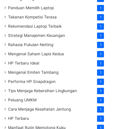
Panduan Memilih Laptop
1
Tekanan Kompetisi Terasa
1
Rekomendasi Laptop Terbaik
1
Strategi Manajemen Keuangan
1
Rahasia Pukulan Netting
1
Mengenal Saham Lapis Kedua
1
HP Terbaru Ideal
1
Mengenal Emiten Tambang
1
Performa HP Snapdragon
1
Tips Menjaga Kebersihan Lingkungan
1
Peluang UMKM
1
Cara Menjaga Kesehatan Jantung
1
HP Terbaru
1
Manfaat Rutin Memotong Kuku
1