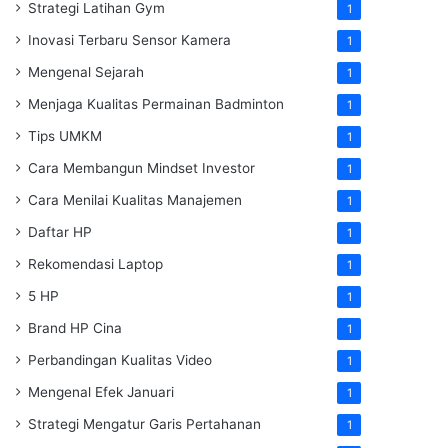
Strategi Latihan Gym
1
Inovasi Terbaru Sensor Kamera
1
Mengenal Sejarah
1
Menjaga Kualitas Permainan Badminton
1
Tips UMKM
1
Cara Membangun Mindset Investor
1
Cara Menilai Kualitas Manajemen
1
Daftar HP
1
Rekomendasi Laptop
1
5 HP
1
Brand HP Cina
1
Perbandingan Kualitas Video
1
Mengenal Efek Januari
1
Strategi Mengatur Garis Pertahanan
1