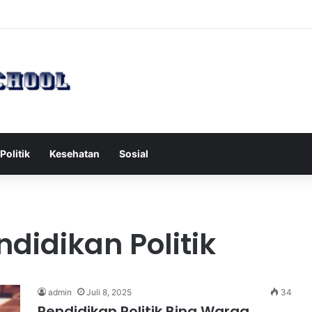
 Serang Tol Bali Mandara, BKSDA Rincikan Penyebabnya
Politik
Kesehatan
Sosial
didikan Politik
admin
Juli 8, 2025
34
Pendidikan Politik Bina Warga