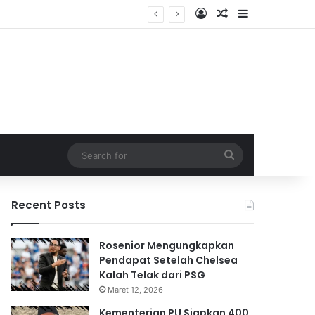
Log In
Random Article
Sidebar
Search
for
Recent Posts
Rosenior Mengungkapkan
Pendapat Setelah Chelsea
Kalah Telak dari PSG
Maret 12, 2026
Kementerian PU Siapkan 400