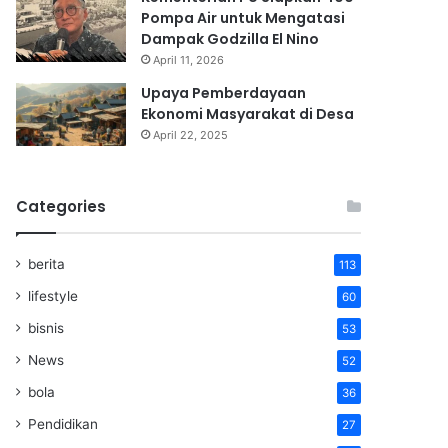
Pompa Air untuk Mengatasi
Dampak Godzilla El Nino
April 11, 2026
Upaya Pemberdayaan
Ekonomi Masyarakat di Desa
April 22, 2025
Categories
berita
113
lifestyle
60
bisnis
53
News
52
bola
36
Pendidikan
27