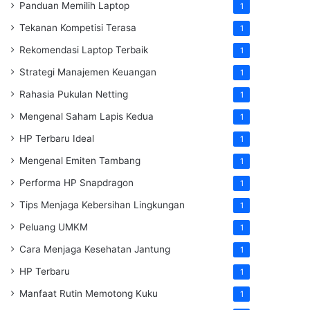
Panduan Memilih Laptop
1
Tekanan Kompetisi Terasa
1
Rekomendasi Laptop Terbaik
1
Strategi Manajemen Keuangan
1
Rahasia Pukulan Netting
1
Mengenal Saham Lapis Kedua
1
HP Terbaru Ideal
1
Mengenal Emiten Tambang
1
Performa HP Snapdragon
1
Tips Menjaga Kebersihan Lingkungan
1
Peluang UMKM
1
Cara Menjaga Kesehatan Jantung
1
HP Terbaru
1
Manfaat Rutin Memotong Kuku
1