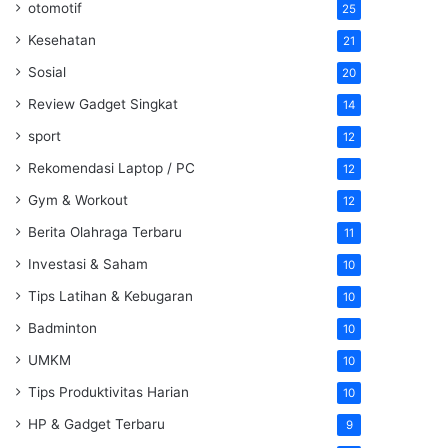
otomotif
25
Kesehatan
21
Sosial
20
Review Gadget Singkat
14
sport
12
Rekomendasi Laptop / PC
12
Gym & Workout
12
Berita Olahraga Terbaru
11
Investasi & Saham
10
Tips Latihan & Kebugaran
10
Badminton
10
UMKM
10
Tips Produktivitas Harian
10
HP & Gadget Terbaru
9