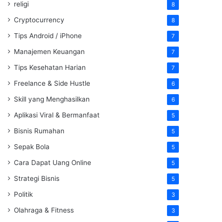
religi
8
Cryptocurrency
8
Tips Android / iPhone
7
Manajemen Keuangan
7
Tips Kesehatan Harian
7
Freelance & Side Hustle
6
Skill yang Menghasilkan
6
Aplikasi Viral & Bermanfaat
5
Bisnis Rumahan
5
Sepak Bola
5
Cara Dapat Uang Online
5
Strategi Bisnis
5
Politik
3
Olahraga & Fitness
3