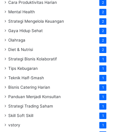
Cara Produktivitas Harian
2
Mental Health
2
Strategi Mengelola Keuangan
2
Gaya Hidup Sehat
2
Olahraga
2
Diet & Nutrisi
2
Strategi Bisnis Kolaboratif
1
Tips Kebugaran
1
Teknik Half-Smash
1
Bisnis Catering Harian
1
Panduan Menjadi Konsultan
1
Strategi Trading Saham
1
Skill Soft Skill
1
vstory
1