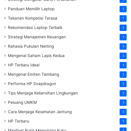
Panduan Memilih Laptop
1
Tekanan Kompetisi Terasa
1
Rekomendasi Laptop Terbaik
1
Strategi Manajemen Keuangan
1
Rahasia Pukulan Netting
1
Mengenal Saham Lapis Kedua
1
HP Terbaru Ideal
1
Mengenal Emiten Tambang
1
Performa HP Snapdragon
1
Tips Menjaga Kebersihan Lingkungan
1
Peluang UMKM
1
Cara Menjaga Kesehatan Jantung
1
HP Terbaru
1
Manfaat Rutin Memotong Kuku
1