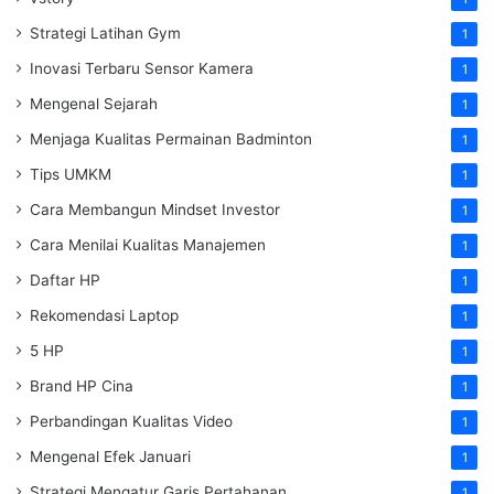
Strategi Latihan Gym
1
Inovasi Terbaru Sensor Kamera
1
Mengenal Sejarah
1
Menjaga Kualitas Permainan Badminton
1
Tips UMKM
1
Cara Membangun Mindset Investor
1
Cara Menilai Kualitas Manajemen
1
Daftar HP
1
Rekomendasi Laptop
1
5 HP
1
Brand HP Cina
1
Perbandingan Kualitas Video
1
Mengenal Efek Januari
1
Strategi Mengatur Garis Pertahanan
1