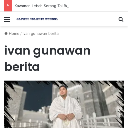
Kawanan Lebah Serang Tol Bali Mandara, BKSDA Rincikan Penyebabnya
Menu
Se
Home
/
ivan gunawan berita
ivan gunawan
berita