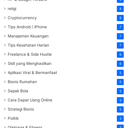
religi
8
Cryptocurrency
8
Tips Android / iPhone
7
Manajemen Keuangan
7
Tips Kesehatan Harian
7
Freelance & Side Hustle
6
Skill yang Menghasilkan
6
Aplikasi Viral & Bermanfaat
5
Bisnis Rumahan
5
Sepak Bola
5
Cara Dapat Uang Online
5
Strategi Bisnis
5
Politik
3
Olahraga & Fitness
3