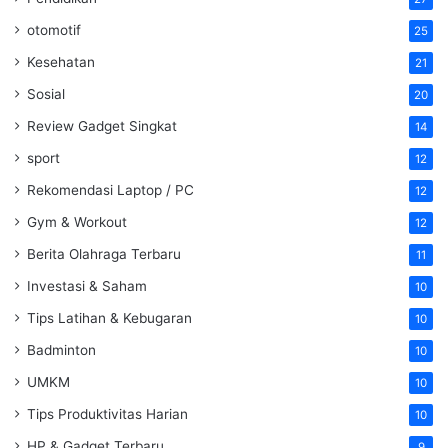
otomotif
25
Kesehatan
21
Sosial
20
Review Gadget Singkat
14
sport
12
Rekomendasi Laptop / PC
12
Gym & Workout
12
Berita Olahraga Terbaru
11
Investasi & Saham
10
Tips Latihan & Kebugaran
10
Badminton
10
UMKM
10
Tips Produktivitas Harian
10
HP & Gadget Terbaru
9