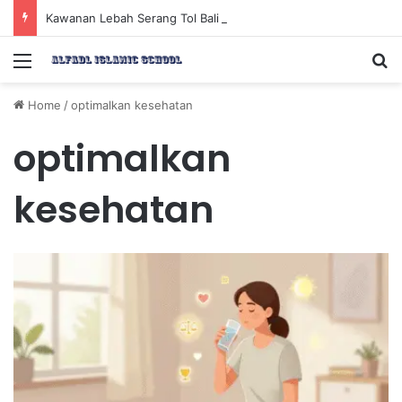
Kawanan Lebah Serang Tol Bali Mandara, BKSDA Rincikan Penyebabnya
Menu
Se
Home
/
optimalkan kesehatan
optimalkan
kesehatan