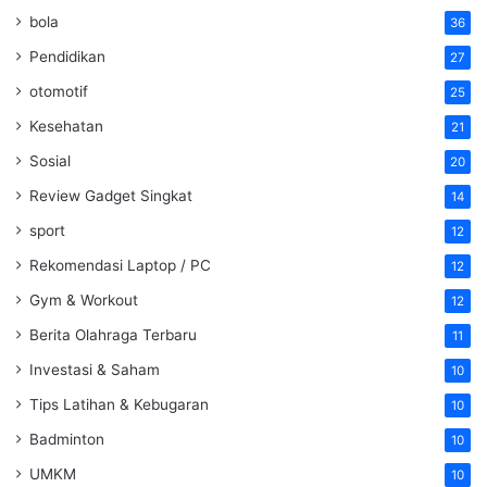
bola
36
Pendidikan
27
otomotif
25
Kesehatan
21
Sosial
20
Review Gadget Singkat
14
sport
12
Rekomendasi Laptop / PC
12
Gym & Workout
12
Berita Olahraga Terbaru
11
Investasi & Saham
10
Tips Latihan & Kebugaran
10
Badminton
10
UMKM
10