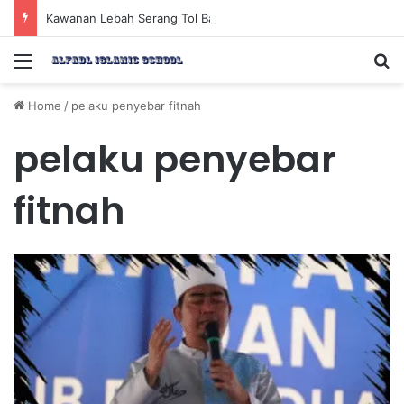
Kawanan Lebah Serang Tol Bali Mandara, BKSDA Rincikan Penyebabnya
Menu
Se
Home
/
pelaku penyebar fitnah
pelaku penyebar
fitnah