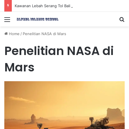
Kawanan Lebah Serang Tol Bali Mandara, BKSDA Rincikan Penyebabnya
Menu
Se
Home
/
Penelitian NASA di Mars
Penelitian NASA di
Mars