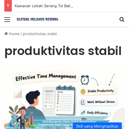
Kawanan Lebah Serang Tol Bali Mandara, BKSDA Rincikan Penyebabnya
Menu
Se
Home
/
produktivitas stabil
produktivitas stabil
Skill yang Menghasilkan