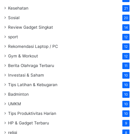
Kesehatan
21
Sosial
20
Review Gadget Singkat
14
sport
12
Rekomendasi Laptop / PC
12
Gym & Workout
12
Berita Olahraga Terbaru
11
Investasi & Saham
10
Tips Latihan & Kebugaran
10
Badminton
10
UMKM
10
Tips Produktivitas Harian
10
HP & Gadget Terbaru
9
religi
8