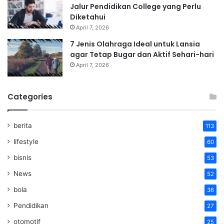
Jalur Pendidikan College yang Perlu
Diketahui
April 7, 2026
7 Jenis Olahraga Ideal untuk Lansia
agar Tetap Bugar dan Aktif Sehari-hari
April 7, 2026
Categories
berita
113
lifestyle
60
bisnis
53
News
52
bola
36
Pendidikan
27
otomotif
25