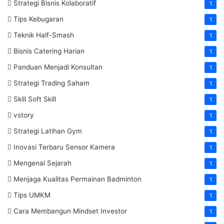
Strategi Bisnis Kolaboratif
1
Tips Kebugaran
1
Teknik Half-Smash
1
Bisnis Catering Harian
1
Panduan Menjadi Konsultan
1
Strategi Trading Saham
1
Skill Soft Skill
1
vstory
1
Strategi Latihan Gym
1
Inovasi Terbaru Sensor Kamera
1
Mengenal Sejarah
1
Menjaga Kualitas Permainan Badminton
1
Tips UMKM
1
Cara Membangun Mindset Investor
1