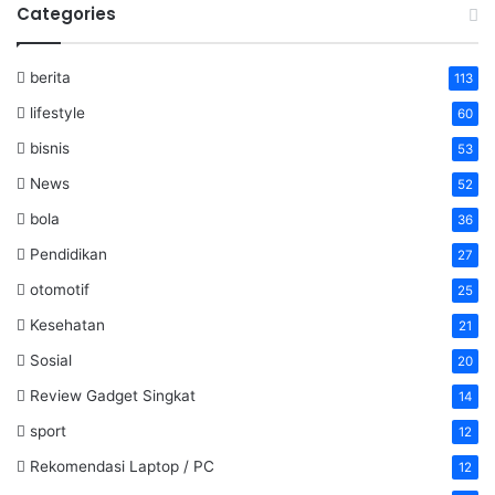
Categories
berita
113
lifestyle
60
bisnis
53
News
52
bola
36
Pendidikan
27
otomotif
25
Kesehatan
21
Sosial
20
Review Gadget Singkat
14
sport
12
Rekomendasi Laptop / PC
12