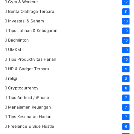
Gym & Workout
12
Berita Olahraga Terbaru
11
Investasi & Saham
10
Tips Latihan & Kebugaran
10
Badminton
10
UMKM
10
Tips Produktivitas Harian
10
HP & Gadget Terbaru
9
religi
8
Cryptocurrency
8
Tips Android / iPhone
7
Manajemen Keuangan
7
Tips Kesehatan Harian
7
Freelance & Side Hustle
6