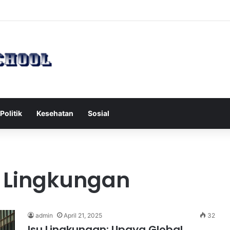
h Serang Tol Bali Mandara, BKSDA Rincikan Penyebabnya
Politik
Kesehatan
Sosial
h Lingkungan
admin
April 21, 2025
32
Isu Lingkungan: Upaya Global