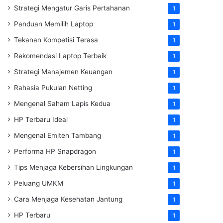
Strategi Mengatur Garis Pertahanan
1
Panduan Memilih Laptop
1
Tekanan Kompetisi Terasa
1
Rekomendasi Laptop Terbaik
1
Strategi Manajemen Keuangan
1
Rahasia Pukulan Netting
1
Mengenal Saham Lapis Kedua
1
HP Terbaru Ideal
1
Mengenal Emiten Tambang
1
Performa HP Snapdragon
1
Tips Menjaga Kebersihan Lingkungan
1
Peluang UMKM
1
Cara Menjaga Kesehatan Jantung
1
HP Terbaru
1