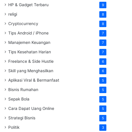
HP & Gadget Terbaru
9
religi
8
Cryptocurrency
8
Tips Android / iPhone
7
Manajemen Keuangan
7
Tips Kesehatan Harian
7
Freelance & Side Hustle
6
Skill yang Menghasilkan
6
Aplikasi Viral & Bermanfaat
5
Bisnis Rumahan
5
Sepak Bola
5
Cara Dapat Uang Online
5
Strategi Bisnis
5
Politik
3