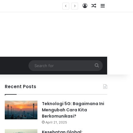
Log In
Random Article
Sidebar
Search
for
Recent Posts
Teknologi 5G: Bagaimana Ini
Mengubah Cara Kita
Berkomunikasi?
April 21, 2025
Kesehatan Global: