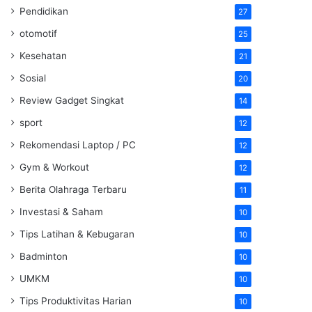
Pendidikan
27
otomotif
25
Kesehatan
21
Sosial
20
Review Gadget Singkat
14
sport
12
Rekomendasi Laptop / PC
12
Gym & Workout
12
Berita Olahraga Terbaru
11
Investasi & Saham
10
Tips Latihan & Kebugaran
10
Badminton
10
UMKM
10
Tips Produktivitas Harian
10