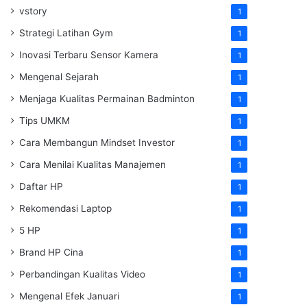
vstory
1
Strategi Latihan Gym
1
Inovasi Terbaru Sensor Kamera
1
Mengenal Sejarah
1
Menjaga Kualitas Permainan Badminton
1
Tips UMKM
1
Cara Membangun Mindset Investor
1
Cara Menilai Kualitas Manajemen
1
Daftar HP
1
Rekomendasi Laptop
1
5 HP
1
Brand HP Cina
1
Perbandingan Kualitas Video
1
Mengenal Efek Januari
1