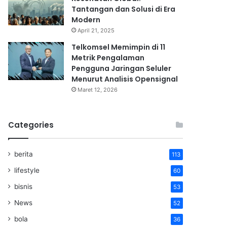
Tantangan dan Solusi di Era
Modern
April 21, 2025
Telkomsel Memimpin di 11
Metrik Pengalaman
Pengguna Jaringan Seluler
Menurut Analisis Opensignal
Maret 12, 2026
Categories
berita
113
lifestyle
60
bisnis
53
News
52
bola
36