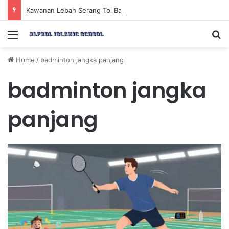
Kawanan Lebah Serang Tol Bali Mandara, BKSDA Rincikan Penyebabnya
Menu
Se
Home
/
badminton jangka panjang
badminton jangka
panjang