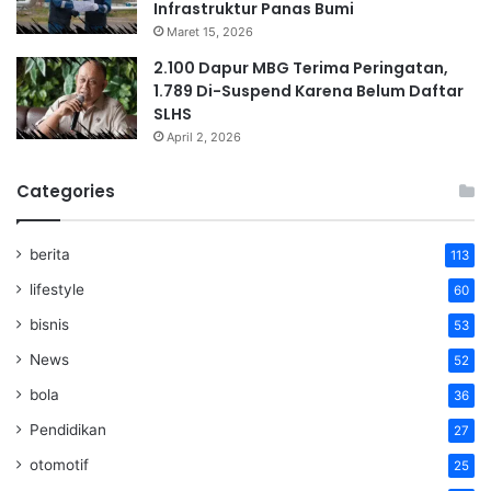
Infrastruktur Panas Bumi
Maret 15, 2026
2.100 Dapur MBG Terima Peringatan,
1.789 Di-Suspend Karena Belum Daftar
SLHS
April 2, 2026
Categories
berita
113
lifestyle
60
bisnis
53
News
52
bola
36
Pendidikan
27
otomotif
25