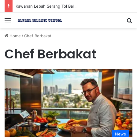
Kawanan Lebah Serang Tol Bali Mandara, BKSDA Rincikan Penyebabnya
Menu
Se
Home
/
Chef Berbakat
Chef Berbakat
News