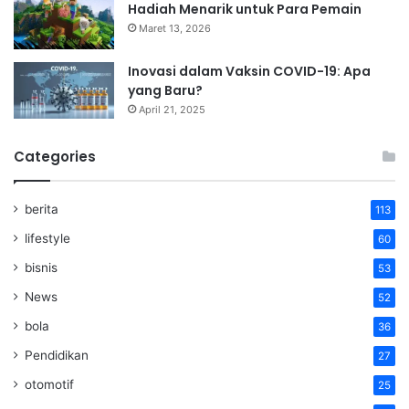
Hadiah Menarik untuk Para Pemain
Maret 13, 2026
Inovasi dalam Vaksin COVID-19: Apa
yang Baru?
April 21, 2025
Categories
berita
113
lifestyle
60
bisnis
53
News
52
bola
36
Pendidikan
27
otomotif
25