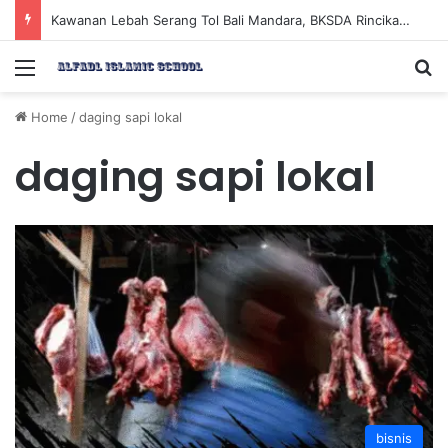
Kawanan Lebah Serang Tol Bali Mandara, BKSDA Rincikan Penyebabnya
Menu
Se
Home
/
daging sapi lokal
daging sapi lokal
bisnis