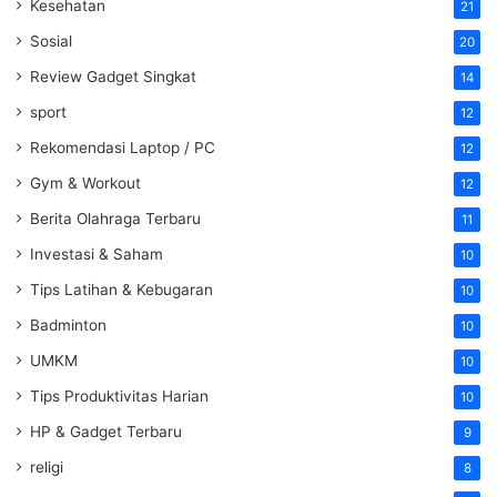
Kesehatan
21
Sosial
20
Review Gadget Singkat
14
sport
12
Rekomendasi Laptop / PC
12
Gym & Workout
12
Berita Olahraga Terbaru
11
Investasi & Saham
10
Tips Latihan & Kebugaran
10
Badminton
10
UMKM
10
Tips Produktivitas Harian
10
HP & Gadget Terbaru
9
religi
8