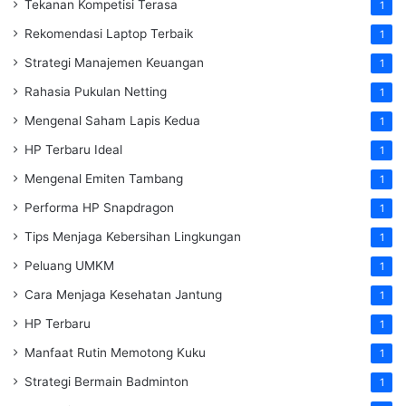
Tekanan Kompetisi Terasa
1
Rekomendasi Laptop Terbaik
1
Strategi Manajemen Keuangan
1
Rahasia Pukulan Netting
1
Mengenal Saham Lapis Kedua
1
HP Terbaru Ideal
1
Mengenal Emiten Tambang
1
Performa HP Snapdragon
1
Tips Menjaga Kebersihan Lingkungan
1
Peluang UMKM
1
Cara Menjaga Kesehatan Jantung
1
HP Terbaru
1
Manfaat Rutin Memotong Kuku
1
Strategi Bermain Badminton
1