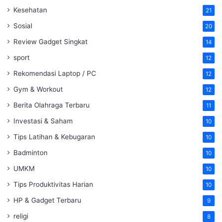
Kesehatan
21
Sosial
20
Review Gadget Singkat
14
sport
12
Rekomendasi Laptop / PC
12
Gym & Workout
12
Berita Olahraga Terbaru
11
Investasi & Saham
10
Tips Latihan & Kebugaran
10
Badminton
10
UMKM
10
Tips Produktivitas Harian
10
HP & Gadget Terbaru
9
religi
8