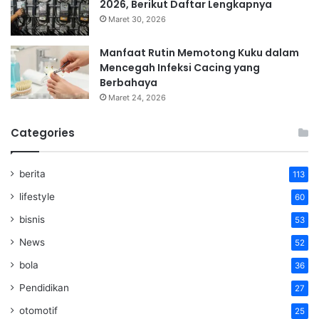
2026, Berikut Daftar Lengkapnya
Maret 30, 2026
Manfaat Rutin Memotong Kuku dalam
Mencegah Infeksi Cacing yang
Berbahaya
Maret 24, 2026
Categories
berita
113
lifestyle
60
bisnis
53
News
52
bola
36
Pendidikan
27
otomotif
25