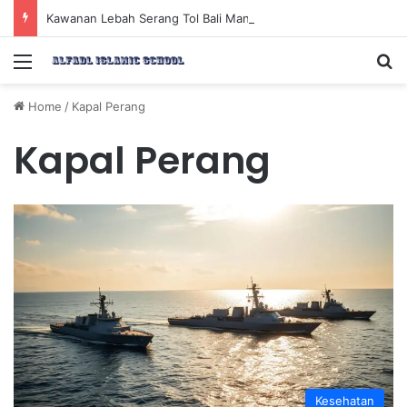
Kawanan Lebah Serang Tol Bali Mandara, BKSDA Rincikan Penyebabnya
Menu
Se
Home
/
Kapal Perang
Kapal Perang
Kesehatan