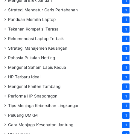
Mengenal Efek Januari
1
Strategi Mengatur Garis Pertahanan
1
Panduan Memilih Laptop
1
Tekanan Kompetisi Terasa
1
Rekomendasi Laptop Terbaik
1
Strategi Manajemen Keuangan
1
Rahasia Pukulan Netting
1
Mengenal Saham Lapis Kedua
1
HP Terbaru Ideal
1
Mengenal Emiten Tambang
1
Performa HP Snapdragon
1
Tips Menjaga Kebersihan Lingkungan
1
Peluang UMKM
1
Cara Menjaga Kesehatan Jantung
1