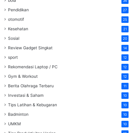
bola
36
Pendidikan
27
otomotif
25
Kesehatan
21
Sosial
20
Review Gadget Singkat
14
sport
12
Rekomendasi Laptop / PC
12
Gym & Workout
12
Berita Olahraga Terbaru
11
Investasi & Saham
10
Tips Latihan & Kebugaran
10
Badminton
10
UMKM
10