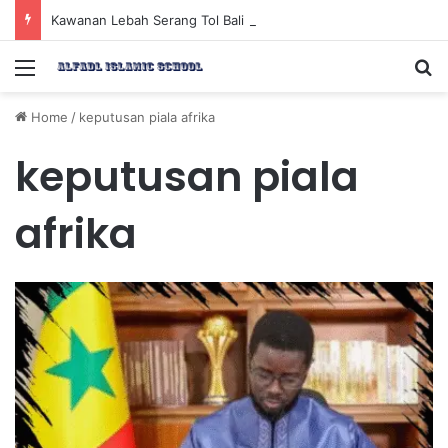
Kawanan Lebah Serang Tol Bali Mandara, BKSDA Rincikan Penyebabnya
Menu
Se
Home
/
keputusan piala afrika
keputusan piala
afrika