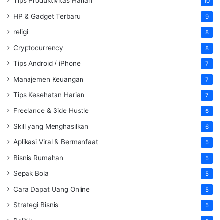
Tips Produktivitas Harian
10
HP & Gadget Terbaru
9
religi
8
Cryptocurrency
8
Tips Android / iPhone
7
Manajemen Keuangan
7
Tips Kesehatan Harian
7
Freelance & Side Hustle
6
Skill yang Menghasilkan
6
Aplikasi Viral & Bermanfaat
5
Bisnis Rumahan
5
Sepak Bola
5
Cara Dapat Uang Online
5
Strategi Bisnis
5