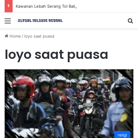
Kawanan Lebah Serang Tol Bali Mandara, BKSDA Rincikan Penyebabnya
Menu
Se
Home
/
loyo saat puasa
loyo saat puasa
religi