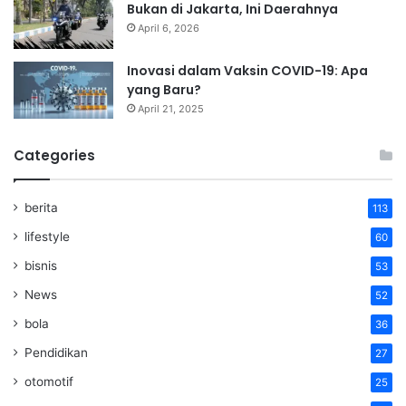
Bukan di Jakarta, Ini Daerahnya
April 6, 2026
Inovasi dalam Vaksin COVID-19: Apa
yang Baru?
April 21, 2025
Categories
berita
113
lifestyle
60
bisnis
53
News
52
bola
36
Pendidikan
27
otomotif
25