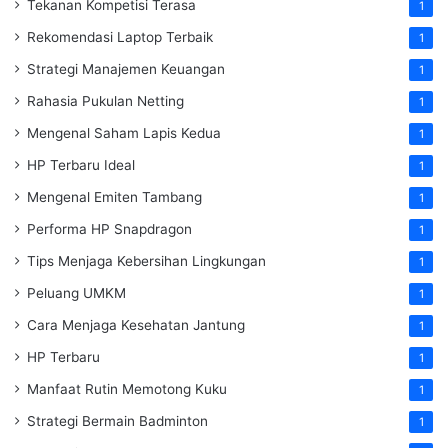
Tekanan Kompetisi Terasa
1
Rekomendasi Laptop Terbaik
1
Strategi Manajemen Keuangan
1
Rahasia Pukulan Netting
1
Mengenal Saham Lapis Kedua
1
HP Terbaru Ideal
1
Mengenal Emiten Tambang
1
Performa HP Snapdragon
1
Tips Menjaga Kebersihan Lingkungan
1
Peluang UMKM
1
Cara Menjaga Kesehatan Jantung
1
HP Terbaru
1
Manfaat Rutin Memotong Kuku
1
Strategi Bermain Badminton
1