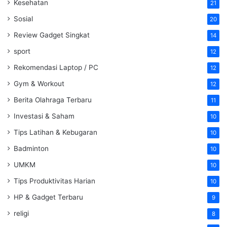
Kesehatan
21
Sosial
20
Review Gadget Singkat
14
sport
12
Rekomendasi Laptop / PC
12
Gym & Workout
12
Berita Olahraga Terbaru
11
Investasi & Saham
10
Tips Latihan & Kebugaran
10
Badminton
10
UMKM
10
Tips Produktivitas Harian
10
HP & Gadget Terbaru
9
religi
8