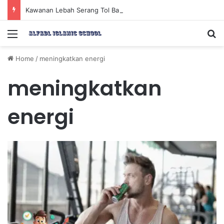
Kawanan Lebah Serang Tol Bali Mandara, BKSDA Rincikan Penyebabnya
Menu
Se
Home
/
meningkatkan energi
meningkatkan
energi