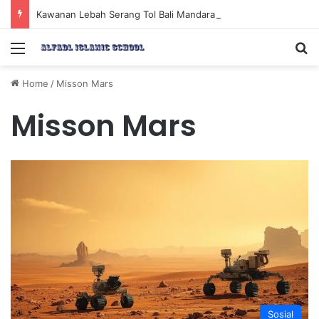
Kawanan Lebah Serang Tol Bali Mandara, BKSDA Rincikan Penyebabnya
Menu
Se
Home
/
Misson Mars
Misson Mars
Sosial