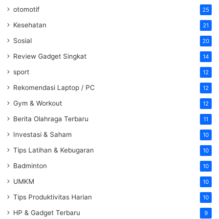
otomotif
25
Kesehatan
21
Sosial
20
Review Gadget Singkat
14
sport
12
Rekomendasi Laptop / PC
12
Gym & Workout
12
Berita Olahraga Terbaru
11
Investasi & Saham
10
Tips Latihan & Kebugaran
10
Badminton
10
UMKM
10
Tips Produktivitas Harian
10
HP & Gadget Terbaru
9