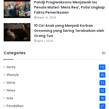
Pandji Pragiwaksono Menjawab Isu
Penulis Materi ‘Mens Rea’, Polisi Ungkap
Fakta Pemeriksaan
Maret 12, 2026
10 Ciri Anak yang Menjadi Korban
Grooming yang Sering Terabaikan oleh
Orang Tua
April 1, 2026
Categories
berita
113
lifestyle
60
bisnis
53
News
52
bola
36
Pendidikan
27