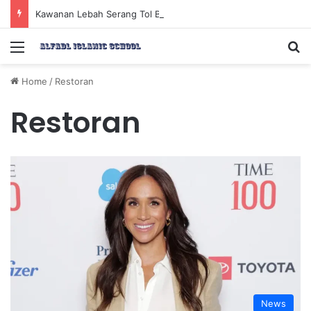
Kawanan Lebah Serang Tol Bali Mandara, BKSDA Rincikan Penyebabnya
Menu
Se
Home
/
Restoran
Restoran
News