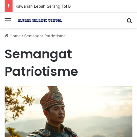
Kawanan Lebah Serang Tol Bali Mandara, BKSDA Rincikan Penyebabnya
Menu
Se
Home
/
Semangat Patriotisme
Semangat
Patriotisme