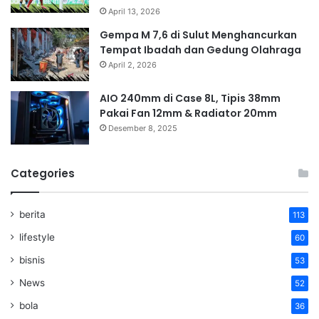
April 13, 2026
Gempa M 7,6 di Sulut Menghancurkan
Tempat Ibadah dan Gedung Olahraga
April 2, 2026
AIO 240mm di Case 8L, Tipis 38mm
Pakai Fan 12mm & Radiator 20mm
Desember 8, 2025
Categories
berita
113
lifestyle
60
bisnis
53
News
52
bola
36