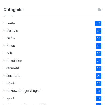
Categories
berita
113
lifestyle
60
bisnis
53
News
52
bola
36
Pendidikan
27
otomotif
25
Kesehatan
21
Sosial
20
Review Gadget Singkat
14
sport
12