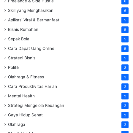
Freelance & Side Hustle
6
Skill yang Menghasilkan
6
Aplikasi Viral & Bermanfaat
5
Bisnis Rumahan
5
Sepak Bola
5
Cara Dapat Uang Online
5
Strategi Bisnis
5
Politik
3
Olahraga & Fitness
3
Cara Produktivitas Harian
2
Mental Health
2
Strategi Mengelola Keuangan
2
Gaya Hidup Sehat
2
Olahraga
2