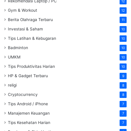
Rekomendasi Laptop / PC
12
Gym & Workout
12
Berita Olahraga Terbaru
11
Investasi & Saham
10
Tips Latihan & Kebugaran
10
Badminton
10
UMKM
10
Tips Produktivitas Harian
10
HP & Gadget Terbaru
9
religi
8
Cryptocurrency
8
Tips Android / iPhone
7
Manajemen Keuangan
7
Tips Kesehatan Harian
7