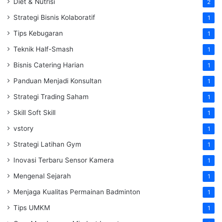
Diet & Nutrisi
2
Strategi Bisnis Kolaboratif
1
Tips Kebugaran
1
Teknik Half-Smash
1
Bisnis Catering Harian
1
Panduan Menjadi Konsultan
1
Strategi Trading Saham
1
Skill Soft Skill
1
vstory
1
Strategi Latihan Gym
1
Inovasi Terbaru Sensor Kamera
1
Mengenal Sejarah
1
Menjaga Kualitas Permainan Badminton
1
Tips UMKM
1