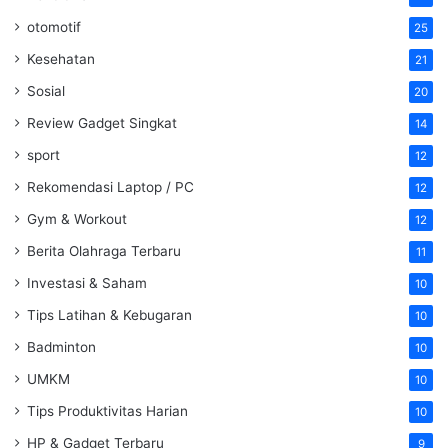
otomotif
25
Kesehatan
21
Sosial
20
Review Gadget Singkat
14
sport
12
Rekomendasi Laptop / PC
12
Gym & Workout
12
Berita Olahraga Terbaru
11
Investasi & Saham
10
Tips Latihan & Kebugaran
10
Badminton
10
UMKM
10
Tips Produktivitas Harian
10
HP & Gadget Terbaru
9