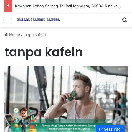
Kawanan Lebah Serang Tol Bali Mandara, BKSDA Rincikan Penyebabnya
Menu
Se
Home
/
tanpa kafein
tanpa kafein
Fitness Pagi