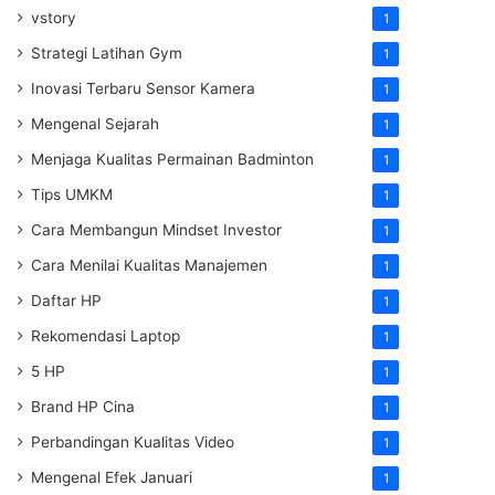
vstory
1
Strategi Latihan Gym
1
Inovasi Terbaru Sensor Kamera
1
Mengenal Sejarah
1
Menjaga Kualitas Permainan Badminton
1
Tips UMKM
1
Cara Membangun Mindset Investor
1
Cara Menilai Kualitas Manajemen
1
Daftar HP
1
Rekomendasi Laptop
1
5 HP
1
Brand HP Cina
1
Perbandingan Kualitas Video
1
Mengenal Efek Januari
1