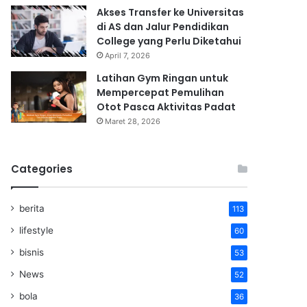
Akses Transfer ke Universitas
di AS dan Jalur Pendidikan
College yang Perlu Diketahui
April 7, 2026
Latihan Gym Ringan untuk
Mempercepat Pemulihan
Otot Pasca Aktivitas Padat
Maret 28, 2026
Categories
berita
113
lifestyle
60
bisnis
53
News
52
bola
36