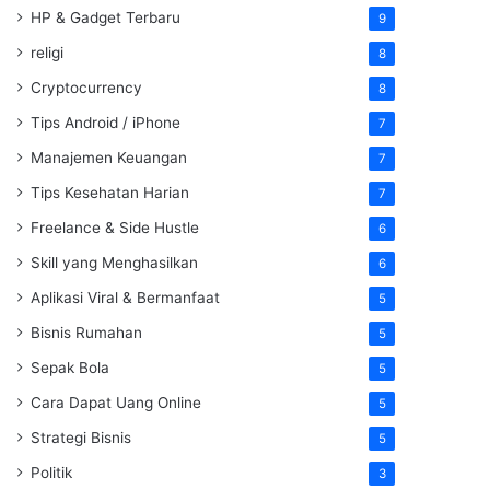
HP & Gadget Terbaru
9
religi
8
Cryptocurrency
8
Tips Android / iPhone
7
Manajemen Keuangan
7
Tips Kesehatan Harian
7
Freelance & Side Hustle
6
Skill yang Menghasilkan
6
Aplikasi Viral & Bermanfaat
5
Bisnis Rumahan
5
Sepak Bola
5
Cara Dapat Uang Online
5
Strategi Bisnis
5
Politik
3