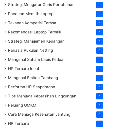
Strategi Mengatur Garis Pertahanan
1
Panduan Memilih Laptop
1
Tekanan Kompetisi Terasa
1
Rekomendasi Laptop Terbaik
1
Strategi Manajemen Keuangan
1
Rahasia Pukulan Netting
1
Mengenal Saham Lapis Kedua
1
HP Terbaru Ideal
1
Mengenal Emiten Tambang
1
Performa HP Snapdragon
1
Tips Menjaga Kebersihan Lingkungan
1
Peluang UMKM
1
Cara Menjaga Kesehatan Jantung
1
HP Terbaru
1