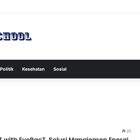
h Serang Tol Bali Mandara, BKSDA Rincikan Penyebabnya
Politik
Kesehatan
Sosial
25
T with EvoPacT, Solusi Manajemen Energi