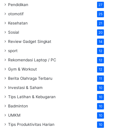
Pendidikan
27
otomotif
25
Kesehatan
21
Sosial
20
Review Gadget Singkat
14
sport
12
Rekomendasi Laptop / PC
12
Gym & Workout
12
Berita Olahraga Terbaru
11
Investasi & Saham
10
Tips Latihan & Kebugaran
10
Badminton
10
UMKM
10
Tips Produktivitas Harian
10