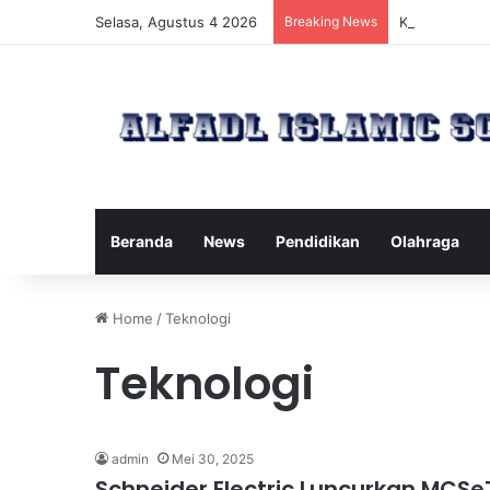
Selasa, Agustus 4 2026
Breaking News
Kawanan Leba
Beranda
News
Pendidikan
Olahraga
Home
/
Teknologi
Teknologi
admin
Mei 30, 2025
Schneider Electric Luncurkan MCSe